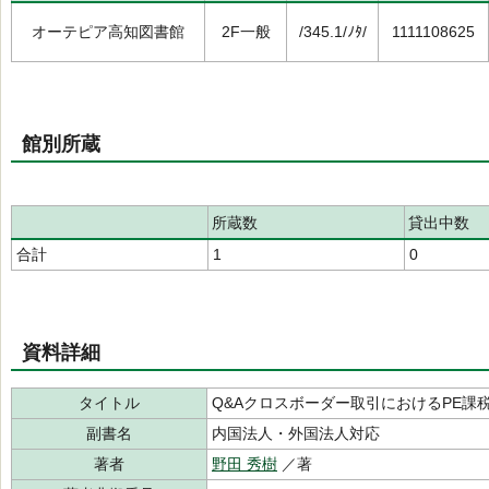
オーテピア高知図書館
2F一般
/345.1/ﾉﾀ/
1111108625
館別所蔵
所蔵数
貸出中数
合計
1
0
資料詳細
タイトル
Q&Aクロスボーダー取引におけるPE課
副書名
内国法人・外国法人対応
著者
野田 秀樹
／著