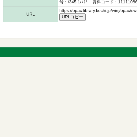
号：/345.1/ﾉﾀ/ 資料コード：1111108
https://opac.library.kochi.jp/winj/opac/
URL
URLコピー