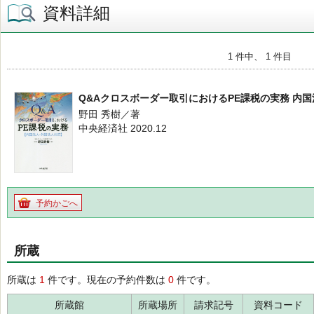
資料詳細
1 件中、 1 件目
Q&Aクロスボーダー取引におけるPE課税の実務 内
野田 秀樹／著
中央経済社 2020.12
予約かごへ
所蔵
所蔵は
1
件です。現在の予約件数は
0
件です。
所蔵館
所蔵場所
請求記号
資料コード