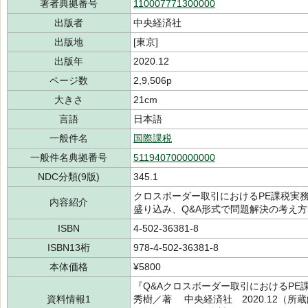
著者典拠番号
110007771300000
出版者
中央経済社
出版地
[東京]
出版年
2020.12
ページ数
2,9,506p
大きさ
21cm
言語
日本語
一般件名
国際課税
一般件名典拠番号
511940700000000
NDC分類(9版)
345.1
クロスボーダー取引におけるPE課税実
内容紹介
盛り込み、Q&A形式で問題解決の考え
ISBN
4-502-36381-8
ISBN13桁
978-4-502-36381-8
本体価格
¥5800
『Q&Aクロスボーダー取引におけるPE
資料情報1
秀樹／著 中央経済社 2020.12（