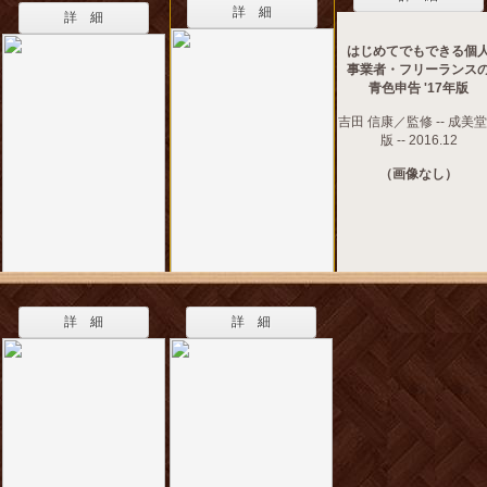
詳 細
詳 細
はじめてでもできる個
事業者・フリーランス
青色申告 '17年版
吉田 信康／監修 -- 成美
版 -- 2016.12
（画像なし）
詳 細
詳 細