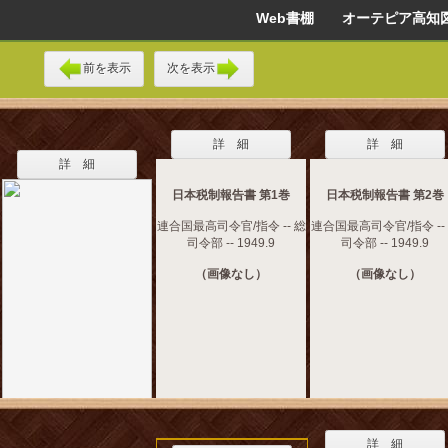
Web書棚 オーテピア高知
前を表示
次を表示
詳 細
詳 細
詳 細
日本税制報告書 第1巻
日本税制報告書 第2巻
連合国最高司令官/指令 -- 総
連合国最高司令官/指令 --
司令部 -- 1949.9
司令部 -- 1949.9
（画像なし）
（画像なし）
詳 細