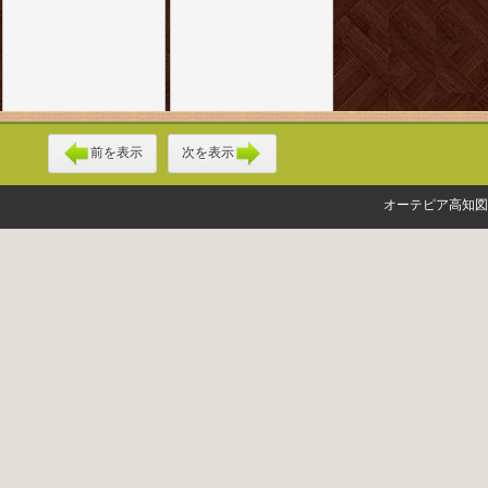
前を表示
次を表示
オーテピア高知図