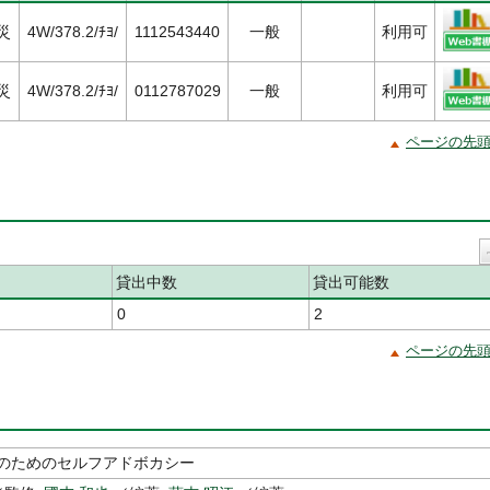
災
4W/378.2/ﾁﾖ/
1112543440
一般
利用可
災
4W/378.2/ﾁﾖ/
0112787029
一般
利用可
ページの先
貸出中数
貸出可能数
0
2
ページの先
のためのセルフアドボカシー