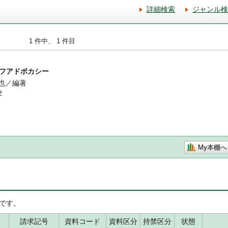
詳細検索
ジャンル検
1 件中、 1 件目
フアドボカシー
和也／編著
2
My本棚へ
です。
請求記号
資料コード
資料区分
持禁区分
状態