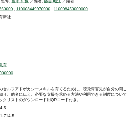
監修,
國末 和也
／編著,
藤吉 昭江
／編著
860000
,
110008449970000
,
110008450000000
育新社
教育
000000
のセルフアドボカシースキルを育てるために、聴覚障害児が自分の聞こ
知り、他者に伝え、必要な支援を求める方法や利用できる制度について
ックリストのダウンロード用QRコード付き。
4-5
1-714-5