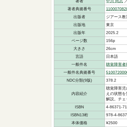
著者
中川 尚志
／
著者典拠番号
110007082
出版者
ジアース教
出版地
東京
出版年
2025.2
ページ数
156p
大きさ
26cm
言語
日本語
一般件名
聴覚障害者
一般件名典拠番号
510072000
NDC分類(9版)
378.2
聴覚障害児
内容紹介
えの状態を
解説。チェ
ISBN
4-86371-71
ISBN13桁
978-4-8637
本体価格
¥2500