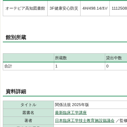
オーテピア高知図書館
3F健康安心防災
4H/498.14/ｶﾝ/
111250
館別所蔵
所蔵数
貸出中数
合計
1
0
資料詳細
タイトル
関係法規 2025年版
叢書名
最新臨床工学講座
著者
日本臨床工学技士教育施設協議会
／監修