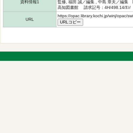
資料情報1
監修, 福田 誠／編集 , 中島 章夫／編
高知図書館 請求記号：4H/498.14/ｶﾝ/
https://opac.library.kochi.jp/winj/opac/
URL
URLコピー