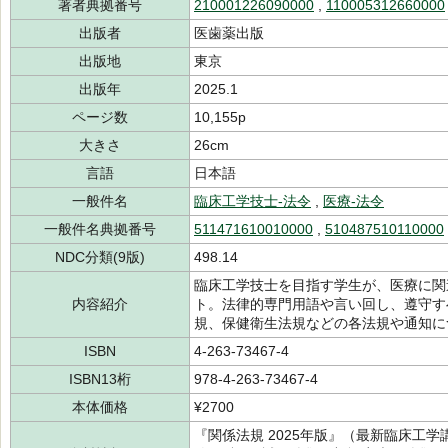
著者典拠番号
210001226090000
,
110005312660000
出版者
医歯薬出版
出版地
東京
出版年
2025.1
ページ数
10,155p
大きさ
26cm
言語
日本語
一般件名
臨床工学技士-法令
,
医療-法令
一般件名典拠番号
511471610010000
,
510487510110000
NDC分類(9版)
498.14
臨床工学技士を目指す学生が、医療に関
内容紹介
ト。法律的専門用語や言い回し、遵守す
規、保健衛生法規などの各法規や通知に
ISBN
4-263-73467-4
ISBN13桁
978-4-263-73467-4
本体価格
¥2700
『関係法規 2025年版』（最新臨床工