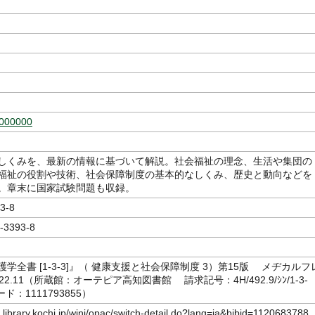
000000
しくみを、最新の情報に基づいて解説。社会福祉の理念、生活や集団の
福祉の役割や技術、社会保障制度の基本的なしくみ、歴史と動向などを
。章末に国家試験問題も収録。
3-8
-3393-8
学全書 [1-3-3]』（ 健康支援と社会保障制度 3）第15版 メヂカルフ
22.11（所蔵館：オーテピア高知図書館 請求記号：4H/492.9/ｼﾝ/1-3-
ド：1111793855）
c.library.kochi.jp/winj/opac/switch-detail.do?lang=ja&bibid=1120683788