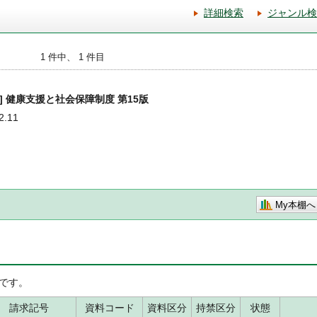
詳細検索
ジャンル検
1 件中、 1 件目
3] 健康支援と社会保障制度 第15版
.11
My本棚へ
です。
請求記号
資料コード
資料区分
持禁区分
状態