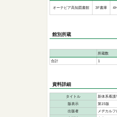
オーテピア高知図書館
3F書庫
4H
館別所蔵
所蔵数
合計
1
資料詳細
タイトル
新体系看護学全
版表示
第15版
出版者
メヂカルフ