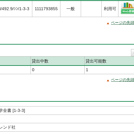
/492.9/ｼﾝ/1-3-3
1111793855
一般
利用可
ページの先
貸出中数
貸出可能数
0
1
ページの先
書 [1-3-3]
レンド社