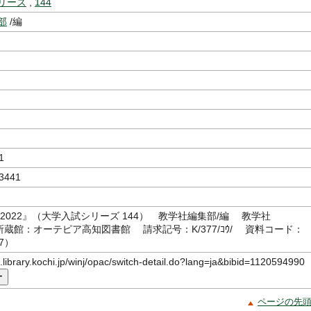
リーズ
,
144
部
/編
1
3441
 2022』（大学入試シリーズ 144） 教学社編集部/編 教学社
0（所蔵館：オーテピア高知図書館 請求記号：K/377/ｺｳ/ 資料コード：
17）
c.library.kochi.jp/winj/opac/switch-detail.do?lang=ja&bibid=1120594990
ー
ページの先