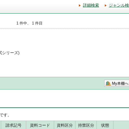
詳細検索
ジャンル検
1 件中、 1 件目
入試シリーズ)
My本棚へ
です。
請求記号
資料コード
資料区分
持禁区分
状態