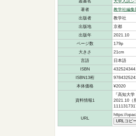
叢書名
大学入試シ
著者
教学社編集
出版者
教学社
出版地
京都
出版年
2021.10
ページ数
179p
大きさ
21cm
言語
日本語
ISBN
432524344
ISBN13桁
978432524
本体価格
¥2020
『高知大学
資料情報1
2021.1
11113173
https://opa
URL
URLコピ