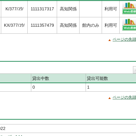
K/377/ｺｳ/
1111317317
高知関係
利用可
KX/377/ｺｳ/
1111357479
高知関係
館内のみ
利用可
ページの先
貸出中数
貸出可能数
0
1
ページの先
22