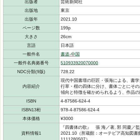
出版者
芸術新聞社
出版地
東京
出版年
2021.10
ページ数
199p
大きさ
26cm
言語
日本語
一般件名
書道-中国
一般件名典拠番号
510933920070000
NDC分類(9版)
728.22
現代中国書壇の巨匠・張海による、書学
内容紹介
行草・楷の四体に分け、書体ごとにその
傾向と特徴を確かめられるよう、作品の
ISBN
4-87586-624-4
ISBN13桁
978-4-87586-624-4
本体価格
¥3000
『四書体の歌』 張 海／著, 郭 同慶／
資料情報1
2021.10（所蔵館：オーテピア高知図書館
1111280507）