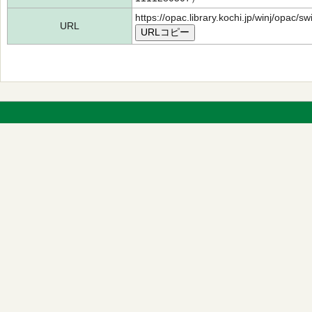
https://opac.library.kochi.jp/winj/opac/
URL
URLコピー