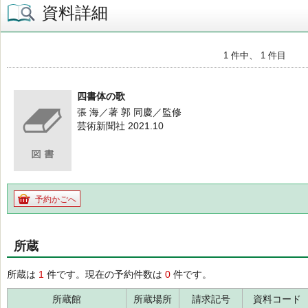
資料詳細
1 件中、 1 件目
四書体の歌
張 海／著 郭 同慶／監修
芸術新聞社 2021.10
予約かごへ
所蔵
所蔵は
1
件です。現在の予約件数は
0
件です。
所蔵館
所蔵場所
請求記号
資料コード