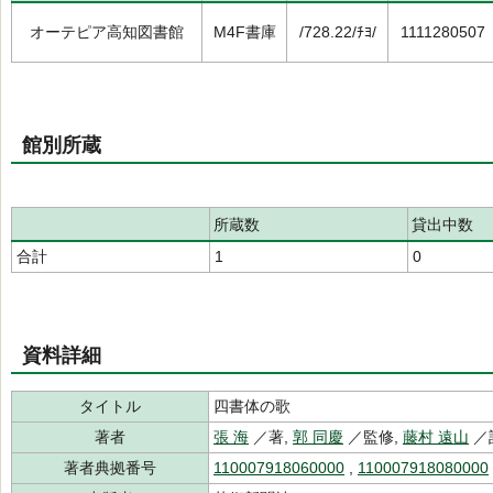
オーテピア高知図書館
M4F書庫
/728.22/ﾁﾖ/
1111280507
館別所蔵
所蔵数
貸出中数
合計
1
0
資料詳細
タイトル
四書体の歌
著者
張 海
／著,
郭 同慶
／監修,
藤村 遠山
／
著者典拠番号
110007918060000
,
110007918080000