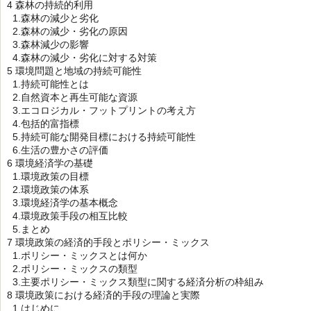
4 森林の持続的利用
1.森林の減少と劣化
2.森林の減少・劣化の原因
3.森林減少の影響
4.森林の減少・劣化に対する対策
5 環境問題と地域の持続可能性
1.持続可能性とは
2.自然資本と再生可能な資源
3.エコロジカル・フットプリントの考え方
4.包括的富指標
5.持続可能な開発目標における持続可能性
6.生活の豊かさの評価
6 環境経済学の基礎
1.環境政策の目標
2.環境政策の体系
3.環境経済学の基本概念
4.環境政策手段の相互比較
5.まとめ
7 環境政策の経済的手段とポリシー・ミックス
1.ポリシー・ミックスとは何か
2.ポリシー・ミックスの類型
3.主要ポリシー・ミックス類型に関する経済分析の枠組み
8 環境政策における経済的手段の理論と実際
1.はじめに