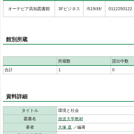
オーテピア高知図書館
3Fビジネス
/519/ｵｵ/
0112250122
館別所蔵
所蔵数
貸出中数
合計
1
0
資料詳細
タイトル
環境と社会
叢書名
放送大学教材
著者
大塚 直
／編著