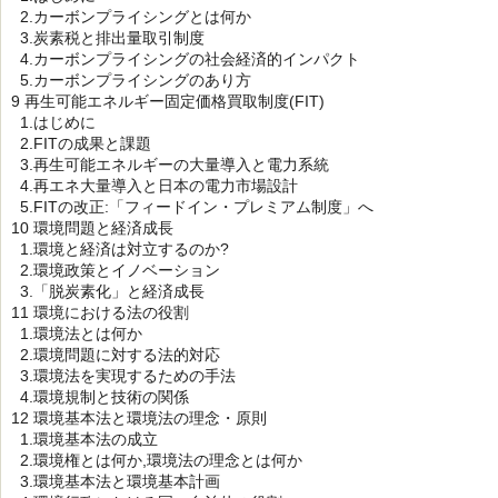
2.カーボンプライシングとは何か
3.炭素税と排出量取引制度
4.カーボンプライシングの社会経済的インパクト
5.カーボンプライシングのあり方
9 再生可能エネルギー固定価格買取制度(FIT)
1.はじめに
2.FITの成果と課題
3.再生可能エネルギーの大量導入と電力系統
4.再エネ大量導入と日本の電力市場設計
5.FITの改正:「フィードイン・プレミアム制度」へ
10 環境問題と経済成長
1.環境と経済は対立するのか?
2.環境政策とイノベーション
3.「脱炭素化」と経済成長
11 環境における法の役割
1.環境法とは何か
2.環境問題に対する法的対応
3.環境法を実現するための手法
4.環境規制と技術の関係
12 環境基本法と環境法の理念・原則
1.環境基本法の成立
2.環境権とは何か,環境法の理念とは何か
3.環境基本法と環境基本計画