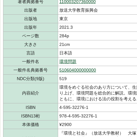
著者典拠番号
110003207360000
出版者
放送大学教育振興会
出版地
東京
出版年
2021.3
ページ数
284p
大きさ
21cm
言語
日本語
一般件名
環境問題
一般件名典拠番号
510604000000000
NDC分類(9版)
519
環境をめぐる社会のあり方について、生
内容紹介
り上げ、環境問題を総合的に解説。環境
ともに、環境における法の役割を考える
ISBN
4-595-32276-1
ISBN13桁
978-4-595-32276-1
本体価格
¥2900
『環境と社会』（放送大学教材） 大