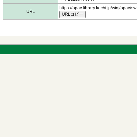
https://opac.library.kochi.jp/winj/opac/
URL
URLコピー