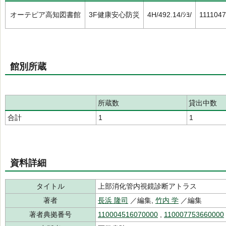
オーテピア高知図書館
3F健康安心防災
4H/492.14/ｼﾖ/
111104
館別所蔵
所蔵数
貸出中数
合計
1
1
資料詳細
タイトル
上部消化管内視鏡診断アトラス
著者
長浜 隆司
／編集,
竹内 学
／編集
著者典拠番号
110004516070000
,
110007753660000