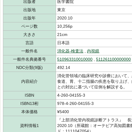
出版者
医学書院
出版地
東京
出版年
2020.10
ページ数
10,256p
大きさ
21cm
言語
日本語
一般件名
消化器-検査法
,
内視鏡
一般件名典拠番号
510963310010000
,
511261100000000
NDC分類(9版)
492.14
消化管領域の臨床研究や診療において、
内容紹介
食道、胃、十二指腸の疾患を取り上げ、
との対比に基づいて症例を解説する。
ISBN
4-260-04155-3
ISBN13桁
978-4-260-04155-3
本体価格
¥5400
『上部消化管内視鏡診断アトラス』 長
資料情報1
2020.10（所蔵館：オーテピア高知図書館
ド：1111047054）