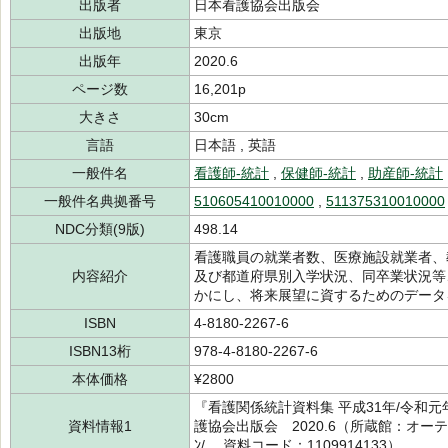
出版者
日本看護協会出版会
出版地
東京
出版年
2020.6
ページ数
16,201p
大きさ
30cm
言語
日本語 , 英語
一般件名
看護師-統計
,
保健師-統計
,
助産師-統計
一般件名典拠番号
510605410010000
,
511375310010000
NDC分類(9版)
498.14
看護職員の就業者数、医療施設就業者、
内容紹介
及び都道府県別入学状況、同卒業状況等
かにし、将来展望に資するためのデータ
ISBN
4-8180-2267-6
ISBN13桁
978-4-8180-2267-6
本体価格
¥2800
『看護関係統計資料集 平成31年/令和
資料情報1
護協会出版会 2020.6（所蔵館：オーテ
ﾝ/ 資料コード：1109914133）