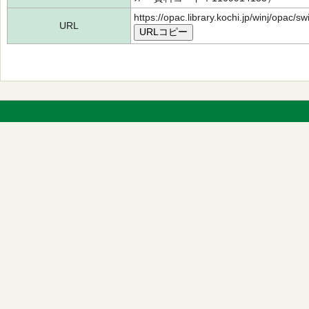
https://opac.library.kochi.jp/winj/opac/
URL
URLコピー