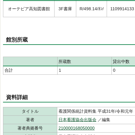
オーテピア高知図書館
3F書庫
R/498.14/ｶﾝ/
1109914133
館別所蔵
所蔵数
貸出中数
合計
1
0
資料詳細
タイトル
看護関係統計資料集 平成31年/令和元年
著者
日本看護協会出版会
／編集
著者典拠番号
210000168050000