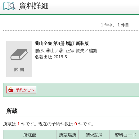
資料詳細
1 件中、 1 件目
蕃山全集 第4册 増訂 新装版
[熊沢 蕃山／著] 正宗 敦夫／編纂
名著出版 2019.5
予約かごへ
所蔵
所蔵は
1
件です。現在の予約件数は
0
件です。
所蔵館
所蔵場所
請求記号
資料コード