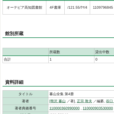
オーテピア高知図書館
4F書庫
/121.55/ｸﾏ/4
1109796845
館別所蔵
所蔵数
貸出中数
合計
1
0
資料詳細
タイトル
蕃山全集 第4册
著者
[熊沢 蕃山
／著],
正宗 敦夫
／編纂,
谷口
著者典拠番号
110000360990000
,
110000903530000