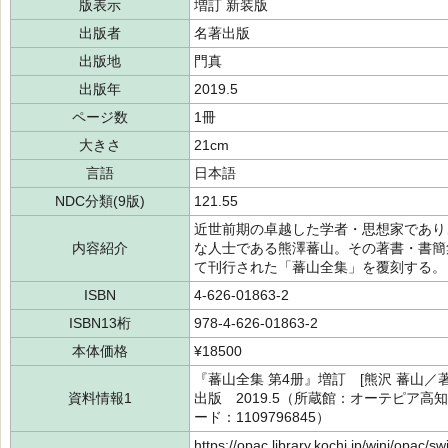
版表示
増訂 新装版
出版者
名著出版
出版地
門真
出版年
2019.5
ページ数
1冊
大きさ
21cm
言語
日本語
NDC分類(9版)
121.55
近世前期の卓越した学者・思想家であり
内容紹介
な人士である熊澤蕃山。その著書・書簡
て刊行された「蕃山全集」を覆刻する。
ISBN
4-626-01863-2
ISBN13桁
978-4-626-01863-2
本体価格
¥18500
『蕃山全集 第4册』増訂 [熊沢 蕃山／著]
資料情報1
出版 2019.5（所蔵館：オーテピア高知図
ード：1109796845）
https://opac.library.kochi.jp/winj/opac/