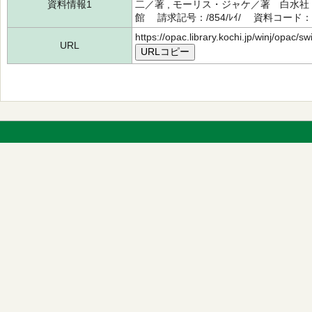
資料情報1
二／著 , モーリス・ジャケ／著 白水社
館 請求記号：/854/ﾚｲ/ 資料コード：11
https://opac.library.kochi.jp/winj/opac/
URL
URLコピー