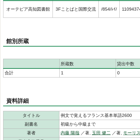
オーテピア高知図書館
3Fことばと国際交流
/854/ﾚｲ/
1109437
館別所蔵
所蔵数
貸出中数
合計
1
0
資料詳細
タイトル
例文で覚えるフランス基本単語2600
副書名
初級から中級まで
著者
内藤 陽哉
／著,
玉田 健二
／著,
モーリ