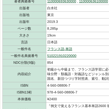
著者典拠番号
110000693630000
,
110000636100000
出版者
白水社
出版地
東京
出版年
2019.3
ページ数
8,285p
大きさ
19cm
言語
日本語
一般件名
フランス語-単語
一般件名典拠番号
510221910220000
NDC分類(9版)
854
初級から中級まで、フランス語学習に必
内容紹介
味分野・類義語・対義語などジャンル別
国名、新旧つづり字対照表、索引、動詞
ISBN
4-560-08806-7
ISBN13桁
978-4-560-08806-7
本体価格
¥2400
『例文で覚えるフランス基本単語2600 