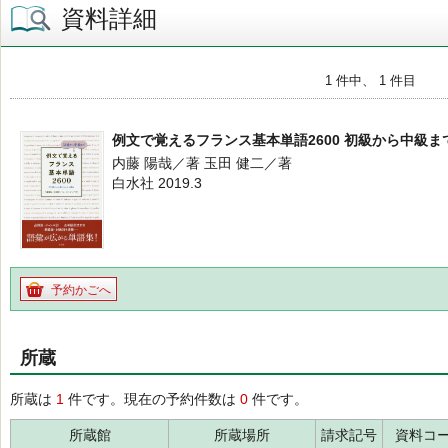
資料詳細
1 件中、 1 件目
例文で覚えるフランス基本単語2600 初級から中級ま
内藤 陽哉／著 玉田 健二／著
白水社 2019.3
予約かごへ
所蔵
所蔵は
1
件です。現在の予約件数は
0
件です。
所蔵館
所蔵場所
請求記号
資料コ