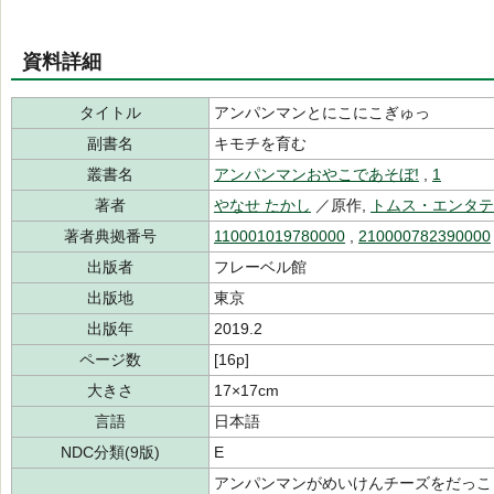
資料詳細
タイトル
アンパンマンとにこにこぎゅっ
副書名
キモチを育む
叢書名
アンパンマンおやこであそぼ!
,
1
著者
やなせ たかし
／原作,
トムス・エンタテ
著者典拠番号
110001019780000
,
210000782390000
出版者
フレーベル館
出版地
東京
出版年
2019.2
ページ数
[16p]
大きさ
17×17cm
言語
日本語
NDC分類(9版)
E
アンパンマンがめいけんチーズをだっこ