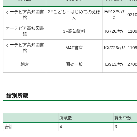
オーテピア高知図書
2Fこども－はじめてのえほ
E/913/ﾔﾅ/ｱ
021
館
ん
ｶ
オーテピア高知図書
3F高知資料
K/726/ﾔﾅ/
110
館
オーテピア高知図書
M4F書庫
KX/726/ﾔﾅ/
110
館
朝倉
開架一般
E/913/ﾔﾅ/
270
館別所蔵
所蔵数
貸出中数
合計
4
3