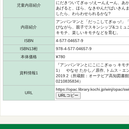
にだきついてぎゅっ!えーんえーん、あ
児童内容紹介
あげると、ほら、なきやんだ!ばいきん
したら、わらわせられるかな?
アンパンマンと「だっこしてぎゅっ!」
内容紹介
びながら、親子でスキンシップ&コミュ
キモチ、楽しいキモチなどを育む。
ISBN
4-577-04657-9
ISBN13桁
978-4-577-04657-9
本体価格
¥780
『アンパンマンとにこにこぎゅっ キモ
1） やなせ たかし／原作, トムス
資料情報1
2019.2（所蔵館：オーテピア高知図書館 
0210835834）
https://opac.library.kochi.jp/winj/opac/
URL
URLコピー