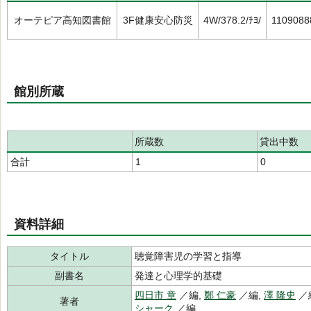
オーテピア高知図書館
3F健康安心防災
4W/378.2/ﾁﾖ/
1109088
館別所蔵
所蔵数
貸出中数
合計
1
0
資料詳細
タイトル
聴覚障害児の学習と指導
副書名
発達と心理学的基礎
四日市 章
／編,
鄭 仁豪
／編,
澤 隆史
／
著者
シャーク
／編