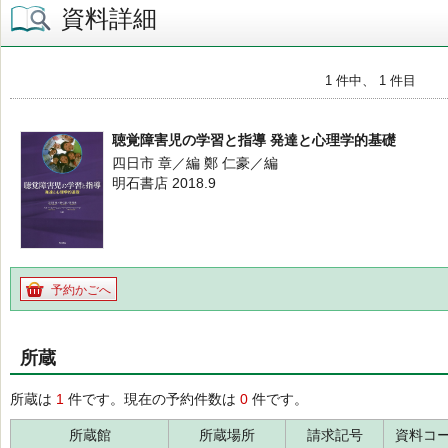
資料詳細
1 件中、 1 件目
聴覚障害児の学習と指導 発達と心理学的基礎
四日市 章／編 鄭 仁豪／編
明石書店 2018.9
予約かごへ
所蔵
所蔵は
1
件です。現在の予約件数は
0
件です。
所蔵館
所蔵場所
請求記号
資料コ