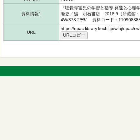
『聴覚障害児の学習と指導 発達と心理学的
資料情報1
隆史／編 明石書店 2018.9（所蔵
4W/378.2/ﾁﾖ/ 資料コード：11090888
https://opac.library.kochi.jp/winj/opac/
URL
URLコピー