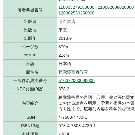
110003279180000
,
110002606020000
著者典拠番号
120002539250000
出版者
明石書店
出版地
東京
出版年
2018.9
ページ数
370p
大きさ
21cm
言語
日本語
一般件名
聴覚障害者教育
一般件名典拠番号
510072000000000
NDC分類(9版)
378.2
聴覚障害児の言語、心理、発達等に関す
内容紹介
における論点を明示。学習と指導の本質
方向性まで、広範な内容を科学的な視点
ISBN
4-7503-4730-1
ISBN13桁
978-4-7503-4730-1
本体価格
¥3000