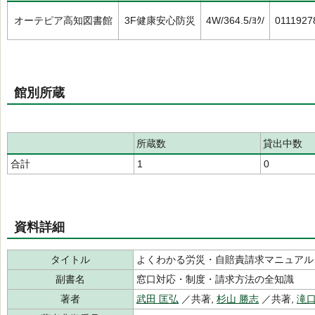
オーテピア高知図書館
3F健康安心防災
4W/364.5/ﾖｸ/
0111927
館別所蔵
所蔵数
貸出中数
合計
1
0
資料詳細
タイトル
よくわかる労災・自賠責請求マニュアル 20
副書名
窓口対応・制度・請求方法の全知識
著者
武田 匡弘
／共著,
杉山 勝志
／共著,
滝口