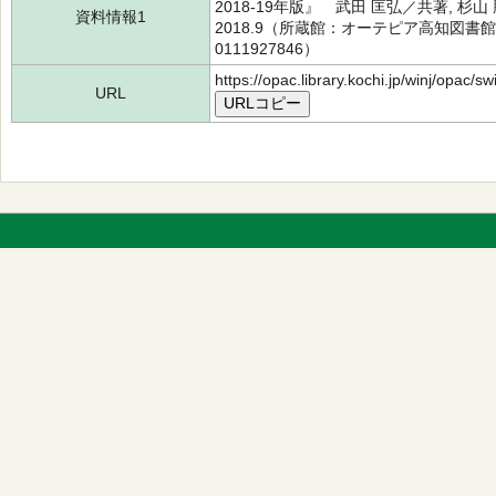
2018-19年版』 武田 匡弘／共著, 杉
資料情報1
2018.9（所蔵館：オーテピア高知図書館 
0111927846）
https://opac.library.kochi.jp/winj/opac/
URL
URLコピー