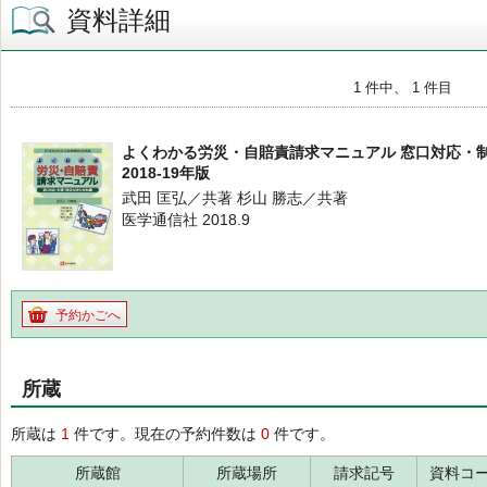
資料詳細
1 件中、 1 件目
よくわかる労災・自賠責請求マニュアル 窓口対応・
2018-19年版
武田 匡弘／共著 杉山 勝志／共著
医学通信社 2018.9
予約かごへ
所蔵
所蔵は
1
件です。現在の予約件数は
0
件です。
所蔵館
所蔵場所
請求記号
資料コ