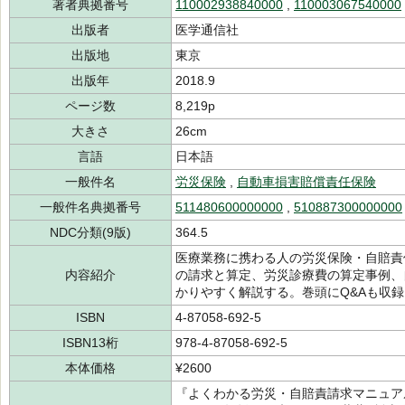
著者典拠番号
110002938840000
,
110003067540000
出版者
医学通信社
出版地
東京
出版年
2018.9
ページ数
8,219p
大きさ
26cm
言語
日本語
一般件名
労災保険
,
自動車損害賠償責任保険
一般件名典拠番号
511480600000000
,
510887300000000
NDC分類(9版)
364.5
医療業務に携わる人の労災保険・自賠責
内容紹介
の請求と算定、労災診療費の算定事例、
かりやすく解説する。巻頭にQ&Aも収録
ISBN
4-87058-692-5
ISBN13桁
978-4-87058-692-5
本体価格
¥2600
『よくわかる労災・自賠責請求マニュア