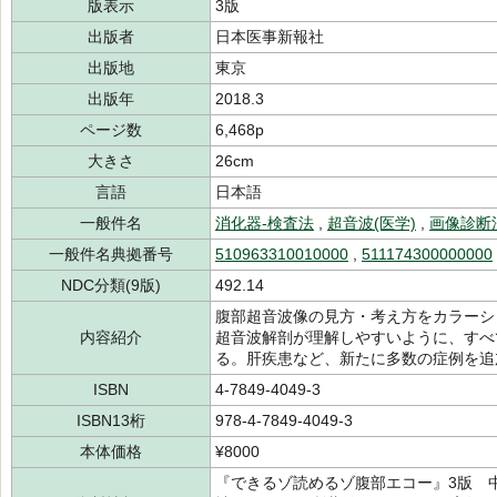
版表示
3版
出版者
日本医事新報社
出版地
東京
出版年
2018.3
ページ数
6,468p
大きさ
26cm
言語
日本語
一般件名
消化器-検査法
,
超音波(医学)
,
画像診断
一般件名典拠番号
510963310010000
,
511174300000000
NDC分類(9版)
492.14
腹部超音波像の見方・考え方をカラーシ
内容紹介
超音波解剖が理解しやすいように、すべ
る。肝疾患など、新たに多数の症例を追
ISBN
4-7849-4049-3
ISBN13桁
978-4-7849-4049-3
本体価格
¥8000
『できるゾ読めるゾ腹部エコー』3版 中