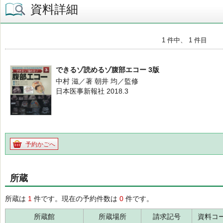
資料詳細
1 件中、 1 件目
できるゾ読めるゾ腹部エコー 3版
中村 滋／著 朝井 均／監修
日本医事新報社 2018.3
予約かごへ
所蔵
所蔵は
1
件です。現在の予約件数は
0
件です。
所蔵館
所蔵場所
請求記号
資料コ