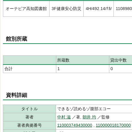
オーテピア高知図書館
3F健康安心防災
4H/492.14/ﾅｶ/
1108980
館別所蔵
所蔵数
貸出中数
合計
1
0
資料詳細
タイトル
できるゾ読めるゾ腹部エコー
著者
中村 滋
／著,
朝井 均
／監修
著者典拠番号
110003749430000
,
110000018170000