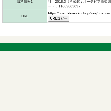
資料情報1
社 2018.3（所蔵館：オーテピア高知図書
ード：1108980309）
https://opac.library.kochi.jp/winj/opac/
URL
URLコピー