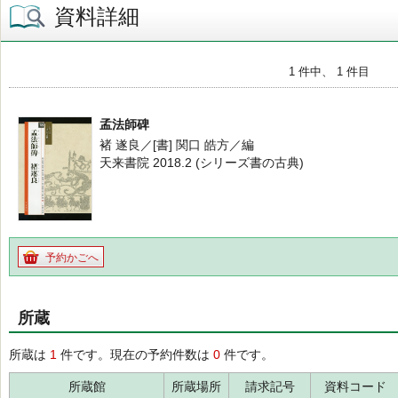
資料詳細
1 件中、 1 件目
孟法師碑
褚 遂良／[書] 関口 皓方／編
天来書院 2018.2 (シリーズ書の古典)
予約かごへ
所蔵
所蔵は
1
件です。現在の予約件数は
0
件です。
所蔵館
所蔵場所
請求記号
資料コード