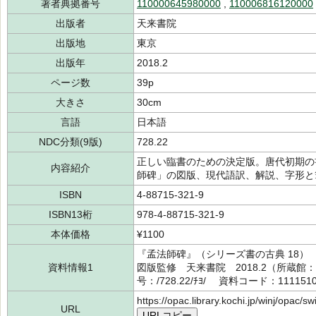
著者典拠番号
110000645980000
,
110006816120000
出版者
天来書院
出版地
東京
出版年
2018.2
ページ数
39p
大きさ
30cm
言語
日本語
NDC分類(9版)
728.22
正しい臨書のための決定版。唐代初期の
内容紹介
師碑」の図版、現代語訳、解説、字形と
ISBN
4-88715-321-9
ISBN13桁
978-4-88715-321-9
本体価格
¥1100
『孟法師碑』（シリーズ書の古典 18） 褚 
資料情報1
図版監修 天来書院 2018.2（所蔵
号：/728.22/ﾁﾖ/ 資料コード：111151
https://opac.library.kochi.jp/winj/opac/
URL
URLコピー