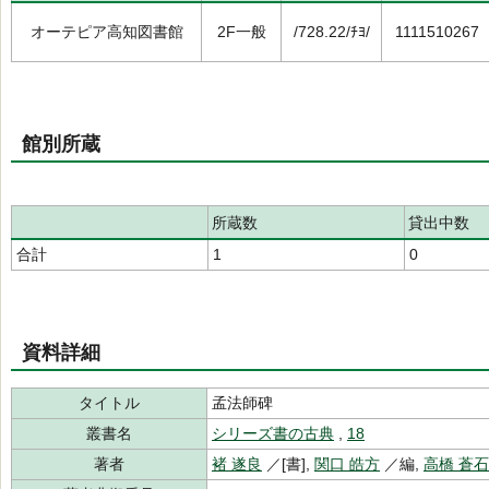
オーテピア高知図書館
2F一般
/728.22/ﾁﾖ/
1111510267
館別所蔵
所蔵数
貸出中数
合計
1
0
資料詳細
タイトル
孟法師碑
叢書名
シリーズ書の古典
,
18
著者
褚 遂良
／[書],
関口 皓方
／編,
高橋 蒼石