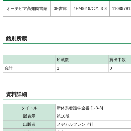
オーテピア高知図書館
3F書庫
4H/492.9/ｼﾝ/1-3-3
11089791
館別所蔵
所蔵数
貸出中数
合計
1
0
資料詳細
タイトル
新体系看護学全書 [1-3-3]
版表示
第10版
出版者
メヂカルフレンド社