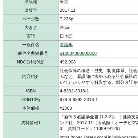
出版地
東京
出版年
2017.11
ページ数
7,228p
大きさ
26cm
言語
日本語
一般件名
看護学
一般件名典拠番号
510604800000000
NDC分類(9版)
492.908
社会保障の概念・歴史・制度体系、社会
内容紹介
みなど、看護師に求められる社会福祉の
いてわかりやすく解説する。部分改訂を
ISBN
4-8392-3318-1
ISBN13桁
978-4-8392-3318-1
本体価格
¥2000
『新体系看護学全書 [1-3-3]』（ 健
資料情報1
ンド社 2017.11（所蔵館：オーテピア高知
3 資料コード：1108979129）
https://opac.library.kochi.jp/winj/opac/