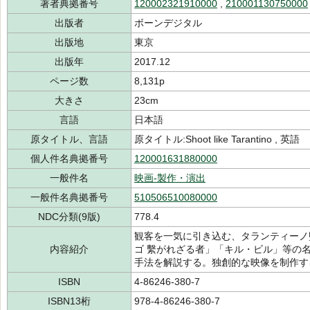
著者典拠番号
120002321910000
,
210001130750000
出版者
ボーンデジタル
出版地
東京
出版年
2017.12
ページ数
8,131p
大きさ
23cm
言語
日本語
原タイトル、言語
原タイトル:Shoot like Tarantino , 英語
個人件名典拠番号
120001631880000
一般件名
映画-製作・演出
一般件名典拠番号
510506510080000
NDC分類(9版)
778.4
観客を一気に引き込む、タランティーノ
内容紹介
ゴ 繫がれざる者」「キル・ビル」等の
手法を解説する。独創的な映像を制作す
ISBN
4-86246-380-7
ISBN13桁
978-4-86246-380-7