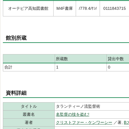
オーテピア高知図書館
M4F書庫
/778.4/ｹﾝ/
0111843715
館別所蔵
所蔵数
貸出中数
合計
1
0
資料詳細
タイトル
タランティーノ流監督術
叢書名
名監督の技を盗む!
著者
クリストファー・ケンワーシー
／著,
B