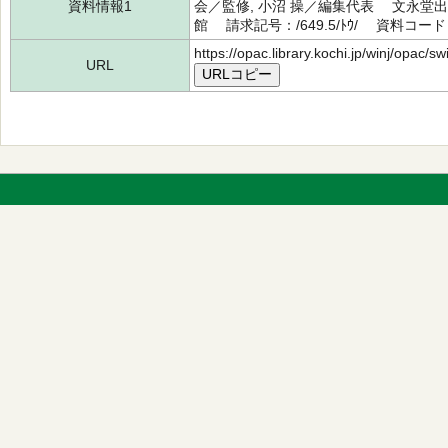
資料情報1
会／監修, 小沼 操／編集代表 文永堂出
館 請求記号：/649.5/ﾄｳ/ 資料コード：
https://opac.library.kochi.jp/winj/opac/
URL
URLコピー