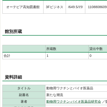
オーテピア高知図書館
3Fビジネス
/649.5/ﾄｳ/
1108808609
館別所蔵
所蔵数
貸出中数
合計
1
0
資料詳細
タイトル
動物用ワクチンとバイオ医薬品
副書名
新たな潮流
著者
動物用ワクチン-バイオ医薬品研究会
／