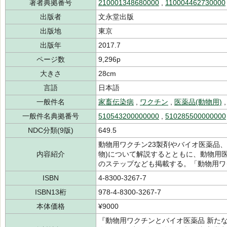
著者典拠番号
210001348680000
,
110004462730000
出版者
文永堂出版
出版地
東京
出版年
2017.7
ページ数
9,296p
大きさ
28cm
言語
日本語
一般件名
家畜伝染病
,
ワクチン
,
医薬品(動物用)
一般件名典拠番号
510543200000000
,
510285500000000
NDC分類(9版)
649.5
動物用ワクチン23製剤やバイオ医薬品
内容紹介
物)について解説するとともに、動物用
のステップなども掲載する。「動物用ワ
ISBN
4-8300-3267-7
ISBN13桁
978-4-8300-3267-7
本体価格
¥9000
『動物用ワクチンとバイオ医薬品 新た