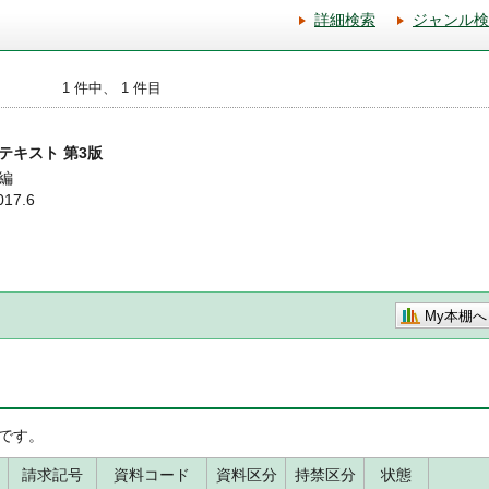
詳細検索
ジャンル検
1 件中、 1 件目
テキスト 第3版
編
7.6
My本棚へ
です。
請求記号
資料コード
資料区分
持禁区分
状態