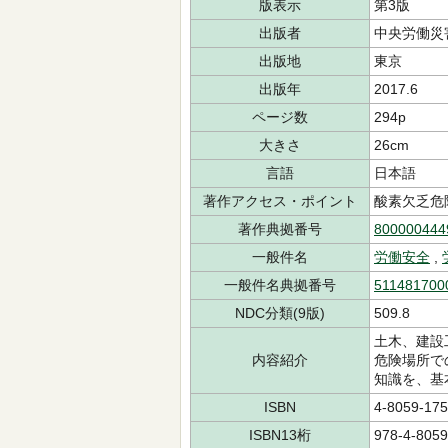
版表示
第3版
出版者
中央労働災
出版地
東京
出版年
2017.6
ページ数
294p
大きさ
26cm
言語
日本語
著作アクセス・ポイント
酸素欠乏危
著作典拠番号
800000444
一般件名
労働安全
,
一般件名典拠番号
511481700
NDC分類(9版)
509.8
土木、建設
内容紹介
危険場所で
知識を、基
ISBN
4-8059-175
ISBN13桁
978-4-8059