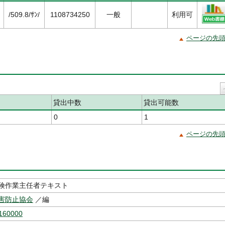
/509.8/ｻﾝ/
1108734250
一般
利用可
ページの先
貸出中数
貸出可能数
0
1
ページの先
険作業主任者テキスト
害防止協会
／編
160000