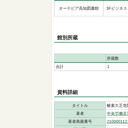
オーテピア高知図書館
3Fビジネス
館別所蔵
所蔵数
合計
1
資料詳細
タイトル
酸素欠乏危
著者
中央労働災
著者典拠番号
210000112