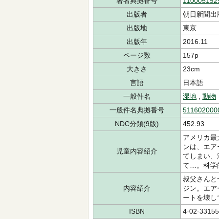
著者典拠番号
110005192
出版者
朝日新聞出
出版地
東京
出版年
2016.11
ページ数
157p
大きさ
23cm
言語
日本語
一般件名
湿地
,
動物
一般件名典拠番号
511602000
NDC分類(9版)
452.93
アメリカ最
ンは、エア
児童内容紹介
てしまい、
て…。科学
叔父さんと
内容紹介
ジン。エア
ートを壊し
ISBN
4-02-33155