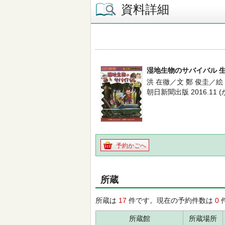
資料詳細
湿地生物のサバイバル 
洪 在徹／文 鄭 俊圭／絵
朝日新聞出版 2016.11 
予約かごへ
所蔵
所蔵は
17
件です。現在の予約件数は
0
所蔵館
所蔵場所