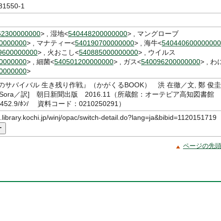
31550-1
62300000000
> , 湿地<
540448200000000
> , マングローブ
0000000
> , マナティー<
540190700000000
> , 海牛<
540440600000000
9600000000
> , 火おこし<
540885000000000
> , ウイルス
0000000
> , 細菌<
540501200000000
> , ガス<
540096200000000
> , わ
0000000
>
のサバイバル 生き残り作戦』（かがくるBOOK） 洪 在徹／文, 鄭 俊圭
Lee Sora／訳] 朝日新聞出版 2016.11（所蔵館：オーテピア高知図書館
52.9/ﾎﾝ/ 資料コード：0210250291）
c.library.kochi.jp/winj/opac/switch-detail.do?lang=ja&bibid=1120151719
ー
ページの先