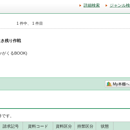
詳細検索
ジャンル検
1 件中、 1 件目
生き残り作戦
(かがくるBOOK)
My本棚へ
件です。
請求記号
資料コード
資料区分
持禁区分
状態