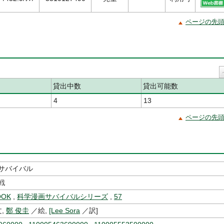
ページの先
貸出中数
貸出可能数
4
13
ページの先
サバイバル
戦
OK
,
科学漫画サバイバルシリーズ
,
57
,
鄭 俊圭
／絵,
[Lee Sora
／訳]