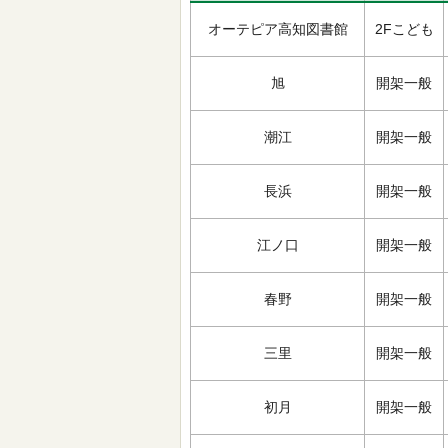
オーテピア高知図書館
2Fこども
旭
開架一般
潮江
開架一般
長浜
開架一般
江ノ口
開架一般
春野
開架一般
三里
開架一般
初月
開架一般