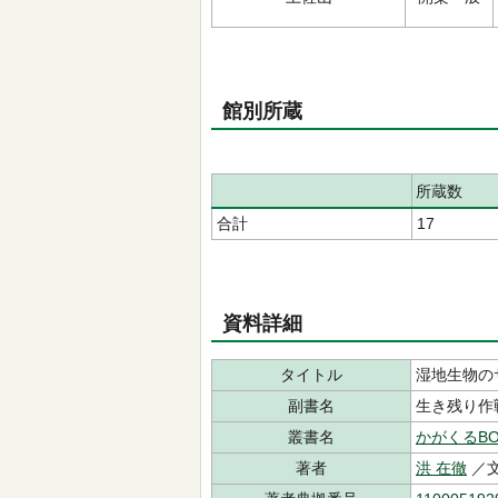
館別所蔵
所蔵数
合計
17
資料詳細
タイトル
湿地生物の
副書名
生き残り作
叢書名
かがくるBO
著者
洪 在徹
／文