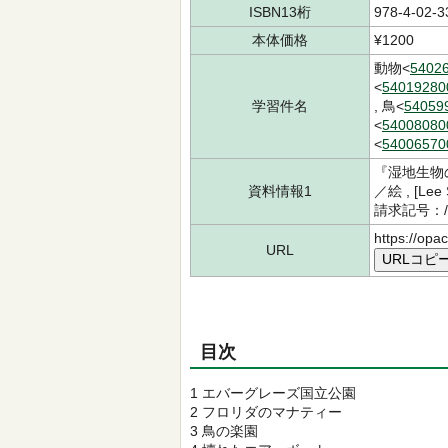
ISBN13桁
978-4-02-3
本体価格
¥1200
動物<
5402
<
54019280
学習件名
, 鳥<
54059
<
54008080
<
54006570
『湿地生物
資料情報1
／絵 , [
請求記号：/4
https://opa
URL
URLコピ
目次
1 エバーグレーズ国立公園
2 フロリダのマナティー
3 鳥の楽園