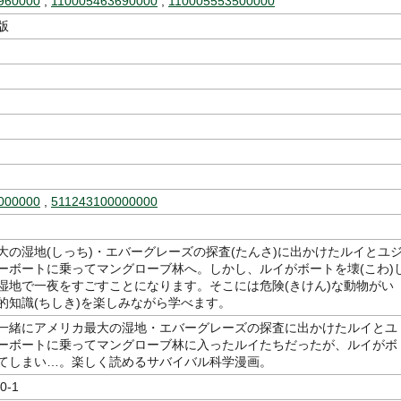
960000
,
110005463690000
,
110005553500000
版
000000
,
511243100000000
大の湿地(しっち)・エバーグレーズの探査(たんさ)に出かけたルイとユ
ーボートに乗ってマングローブ林へ。しかし、ルイがボートを壊(こわ)
湿地で一夜をすごすことになります。そこには危険(きけん)な動物がい
的知識(ちしき)を楽しみながら学べます。
一緒にアメリカ最大の湿地・エバーグレーズの探査に出かけたルイとユ
ーボートに乗ってマングローブ林に入ったルイたちだったが、ルイがボ
てしまい…。楽しく読めるサバイバル科学漫画。
0-1