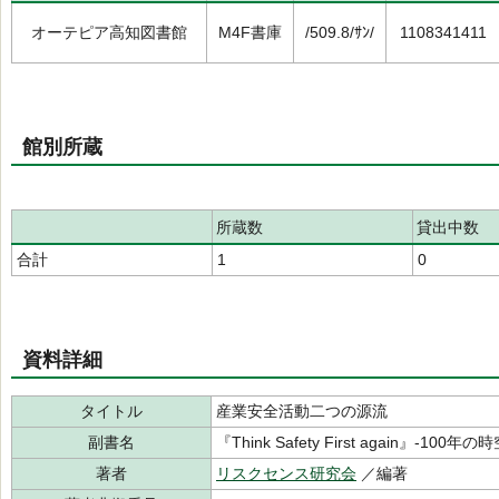
オーテピア高知図書館
M4F書庫
/509.8/ｻﾝ/
1108341411
館別所蔵
所蔵数
貸出中数
合計
1
0
資料詳細
タイトル
産業安全活動二つの源流
副書名
『Think Safety First again』-100
著者
リスクセンス研究会
／編著