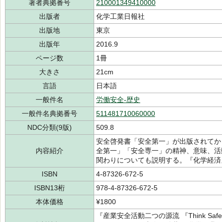
著者典拠番号
210001349410000
出版者
化学工業日報社
出版地
東京
出版年
2016.9
ページ数
1冊
大きさ
21cm
言語
日本語
一般件名
労働安全-歴史
一般件名典拠番号
511481710060000
NDC分類(9版)
509.8
安全啓発書「安全第一」が出版されてか
内容紹介
全第一」「安全専一」の精神、意味、活
関わりについても説明する。『化学経済
ISBN
4-87326-672-5
ISBN13桁
978-4-87326-672-5
本体価格
¥1800
『産業安全活動二つの源流 『Think Safet