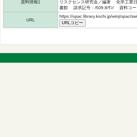
資料情報1
リスクセンス研究会／編著 化学工業日報
書館 請求記号：/509.8/ｻﾝ/ 資料コード
https://opac.library.kochi.jp/winj/opac/
URL
URLコピー