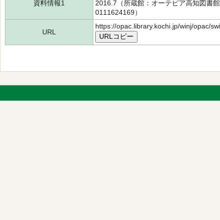
資料情報1
2016.7（所蔵館：オーテピア高知図書館 
0111624169）
https://opac.library.kochi.jp/winj/opac/
URL
URLコピー