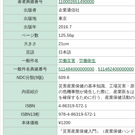
著者典拠番号
110002651490000
出版者
企業通信社
出版地
東京
出版年
2016.7
ページ数
125,56p
大きさ
21cm
言語
日本語
一般件名
労働災害
,
労働衛生
一般件名典拠番号
511484000000000
,
511482400000000
NDC分類(9版)
509.8
災害産業保健の基本知識、工場災害・原
内容紹介
の危機事態が発生した際に、産業医をは
を確保するために行う、産業保健活動の
ISBN
4-86319-572-1
ISBN13桁
978-4-86319-572-1
本体価格
¥1200
『災害産業保健入門』（産業保健ハンド