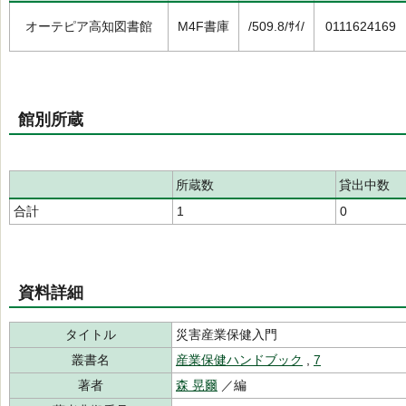
オーテピア高知図書館
M4F書庫
/509.8/ｻｲ/
0111624169
館別所蔵
所蔵数
貸出中数
合計
1
0
資料詳細
タイトル
災害産業保健入門
叢書名
産業保健ハンドブック
,
7
著者
森 晃爾
／編