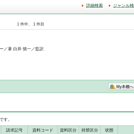
詳細検索
ジャンル検
1 件中、 1 件目
ー／著 白井 慎一／監訳
My本棚へ
です。
請求記号
資料コード
資料区分
持禁区分
状態