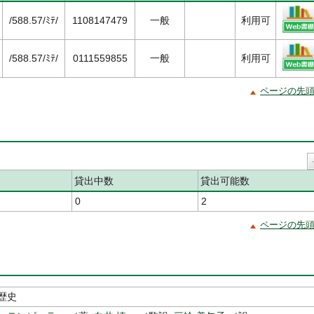
/588.57/ﾐﾃ/
1108147479
一般
利用可
/588.57/ﾐﾃ/
0111559855
一般
利用可
ページの先
貸出中数
貸出可能数
0
2
ページの先
歴史