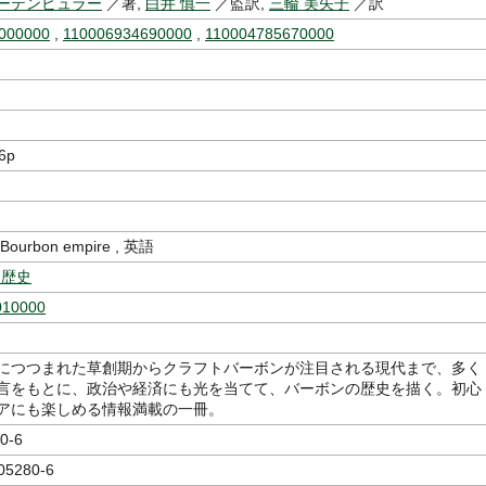
ーテンビュラー
／著,
白井 慎一
／監訳,
三輪 美矢子
／訳
000000
,
110006934690000
,
110004785670000
6p
urbon empire , 英語
-歴史
010000
につつまれた草創期からクラフトバーボンが注目される現代まで、多く
言をもとに、政治や経済にも光を当てて、バーボンの歴史を描く。初心
アにも楽しめる情報満載の一冊。
0-6
05280-6