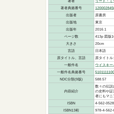
著者
リード・ミ
著者典拠番号
120002845
出版者
原書房
出版地
東京
出版年
2016.1
ページ数
413p 図版1
大きさ
20cm
言語
日本語
原タイトル、言語
原タイトル:Bo
一般件名
ウイスキー
一般件名典拠番号
510111110
NDC分類(9版)
588.57
数々の伝説
内容紹介
の史料や証
者にもマニ
ISBN
4-562-0528
ISBN13桁
978-4-562-