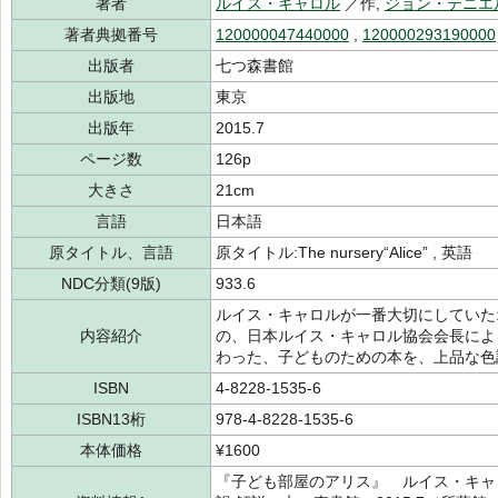
著者
ルイス・キャロル
／作,
ジョン・テニエ
著者典拠番号
120000047440000
,
120000293190000
出版者
七つ森書館
出版地
東京
出版年
2015.7
ページ数
126p
大きさ
21cm
言語
日本語
原タイトル、言語
原タイトル:The nursery“Alice” , 英語
NDC分類(9版)
933.6
ルイス・キャロルが一番大切にしていた
内容紹介
の、日本ルイス・キャロル協会会長によ
わった、子どものための本を、上品な色
ISBN
4-8228-1535-6
ISBN13桁
978-4-8228-1535-6
本体価格
¥1600
『子ども部屋のアリス』 ルイス・キャロル