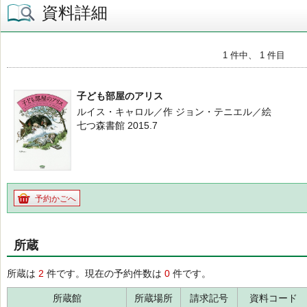
資料詳細
1 件中、 1 件目
子ども部屋のアリス
ルイス・キャロル／作 ジョン・テニエル／絵
七つ森書館 2015.7
予約かごへ
所蔵
所蔵は
2
件です。現在の予約件数は
0
件です。
所蔵館
所蔵場所
請求記号
資料コード