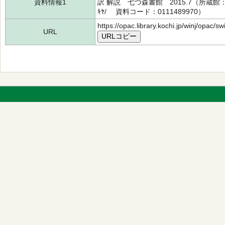
資料情報1
訳 解説 七つ森書館 2015.7（所蔵館
ｷﾔ/ 資料コード：0111489970）
https://opac.library.kochi.jp/winj/opac/
URL
URLコピー