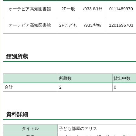
オーテピア高知図書館
2F一般
/933.6/ｷﾔ/
0111489970
オーテピア高知図書館
2Fこども
/933/ｷﾔﾛ/
1201696703
館別所蔵
所蔵数
貸出中数
合計
2
0
資料詳細
タイトル
子ども部屋のアリス