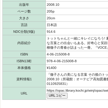
出版年
2008.10
ページ数
205p
大きさ
20cm
言語
日本語
NDC分類(9版)
914.6
トットちゃんと一緒にキレイになろう!
内容紹介
な言葉との出会いもある。好奇心と笑顔
柳徹子の青春が詰まった一冊。『VOC
ISBN
4-06-215008-8
ISBN13桁
978-4-06-215008-8
本体価格
¥1400
『徹子さんの美になる言葉 その後のト
資料情報1
2008.10（所蔵館：オーテピア高知図書館
0110925831）
https://opac.library.kochi.jp/winj/opac/
URL
URLコピー