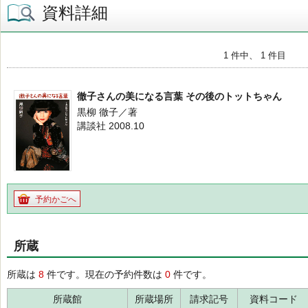
資料詳細
1 件中、 1 件目
徹子さんの美になる言葉 その後のトットちゃん
黒柳 徹子／著
講談社 2008.10
予約かごへ
所蔵
所蔵は
8
件です。現在の予約件数は
0
件です。
所蔵館
所蔵場所
請求記号
資料コード