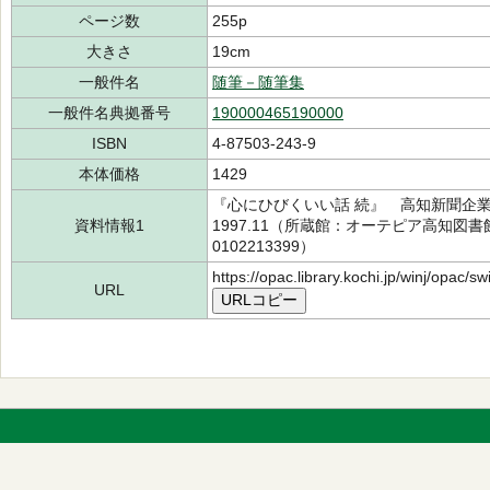
ページ数
255p
大きさ
19cm
一般件名
随筆－随筆集
一般件名典拠番号
190000465190000
ISBN
4-87503-243-9
本体価格
1429
『心にひびくいい話 続』 高知新聞企
資料情報1
1997.11（所蔵館：オーテピア高知図書館
0102213399）
https://opac.library.kochi.jp/winj/opac/
URL
URLコピー