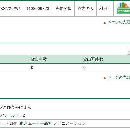
KX/726/ﾔﾅ/
1109208973
高知関係
館内のみ
利用可
ページの先
貸出中数
貸出可能数
0
0
ページの先
ンとゆうやけまん
ンワールド
,
2
かし
／原作,
東京ムービー新社
／アニメーション