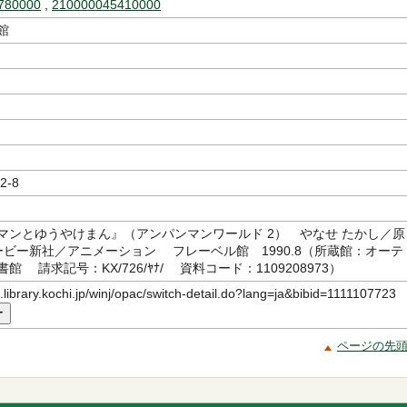
780000
,
210000045410000
館
2-8
マンとゆうやけまん』（アンパンマンワールド 2） やなせ たかし／原
ムービー新社／アニメーション フレーベル館 1990.8（所蔵館：オーテ
館 請求記号：KX/726/ﾔﾅ/ 資料コード：1109208973）
c.library.kochi.jp/winj/opac/switch-detail.do?lang=ja&bibid=1111107723
ー
ページの先