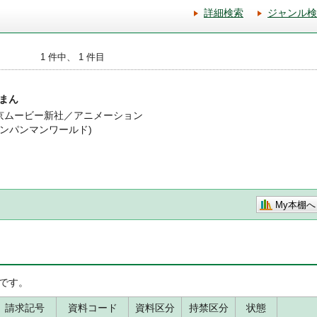
詳細検索
ジャンル検
1 件中、 1 件目
まん
東京ムービー新社／アニメーション
(アンパンマンワールド)
My本棚へ
です。
請求記号
資料コード
資料区分
持禁区分
状態