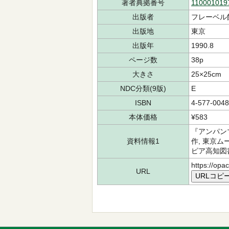
著者典拠番号
110001019
出版者
フレーベル
出版地
東京
出版年
1990.8
ページ数
38p
大きさ
25×25cm
NDC分類(9版)
E
ISBN
4-577-0048
本体価格
¥583
『アンパン
資料情報1
作, 東京
ピア高知図書
https://opa
URL
URLコピ