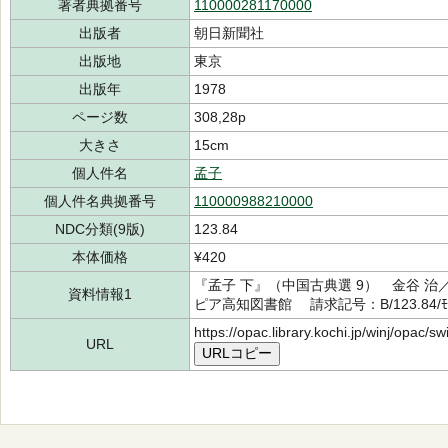
著者典拠番号
110000281170000
出版者
朝日新聞社
出版地
東京
出版年
1978
ページ数
308,28p
大きさ
15cm
個人件名
孟子
個人件名典拠番号
110000988210000
NDC分類(9版)
123.84
本体価格
¥420
『孟子 下』（中国古典選 9） 金谷 治
資料情報1
ピア高知図書館 請求記号：B/123.84/ﾓ
https://opac.library.kochi.jp/winj/opac/
URL
URLコピー