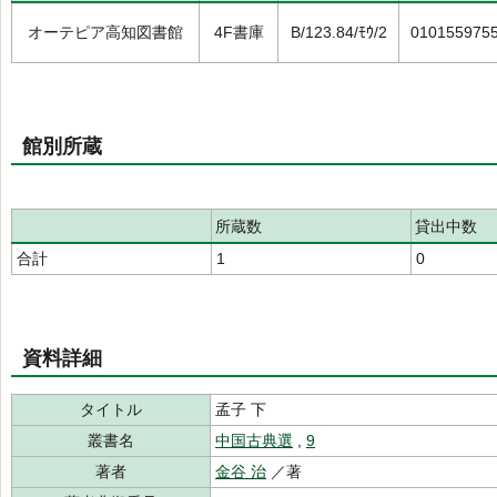
オーテピア高知図書館
4F書庫
B/123.84/ﾓｳ/2
010155975
館別所蔵
所蔵数
貸出中数
合計
1
0
資料詳細
タイトル
孟子 下
叢書名
中国古典選
,
9
著者
金谷 治
／著