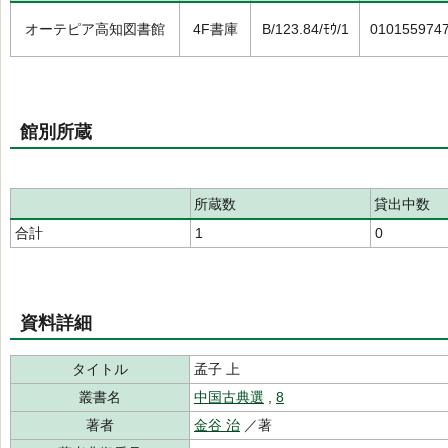
オーテピア高知図書館
4F書庫
B/123.84/ﾓｳ/1
010155974
館別所蔵
所蔵数
貸出中数
合計
1
0
資料詳細
タイトル
孟子 上
叢書名
中国古典選
,
8
著者
金谷 治
／著