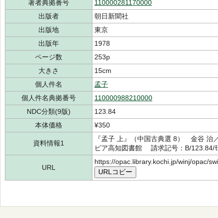
著者典拠番号
110000281170000
出版者
朝日新聞社
出版地
東京
出版年
1978
ページ数
253p
大きさ
15cm
個人件名
孟子
個人件名典拠番号
110000988210000
NDC分類(9版)
123.84
本体価格
¥350
『孟子 上』（中国古典選 8） 金谷 治
資料情報1
ピア高知図書館 請求記号：B/123.84/ﾓ
https://opac.library.kochi.jp/winj/opac/
URL
URLコピー