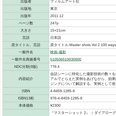
出版者
フィルムアート社
出版地
東京
出版年
2011.12
ページ数
247p
大きさ
15×21cm
言語
日本語
原タイトル、言語
原タイトル:Master shots.Vol 2:100 ways t
一般件名
映画-撮影
一般件名典拠番号
510506510030000
NDC分類(9版)
778.4
会話シーンに特化した撮影技術の数々を
内容紹介
アルでとらえた実例をあげながら、効果
ジングについて解説する。実例として使
ISBN
4-8459-1285-8
ISBN13桁
978-4-8459-1285-8
本体価格
¥2300
『マスターショット 2』（ ダイアロー