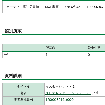
オーテピア高知図書館
M4F書庫
/778.4/ｹﾝ/2
1106956947
館別所蔵
所蔵数
貸出中数
合計
1
0
資料詳細
タイトル
マスターショット 2
著者
クリストファー・ケンワーシー
／著
著者典拠番号
120002321910000