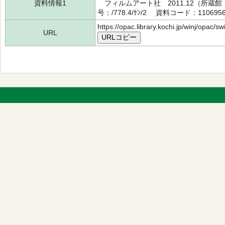
資料情報1
フィルムアート社 2011.12（所蔵
号：/778.4/ｹﾝ/2 資料コード：110695
https://opac.library.kochi.jp/winj/opac/
URL
URLコピー