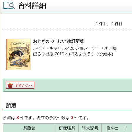
資料詳細
1 件中、 1 件目
おとぎの“アリス” 改訂新版
ルイス・キャロル／文 ジョン・テニエル／絵
ほるぷ出版 2010.4 (ほるぷクラシック絵本)
予約かごへ
所蔵
所蔵は
3
件です。現在の予約件数は
0
件です。
所蔵館
所蔵場所
請求記号
資料コード