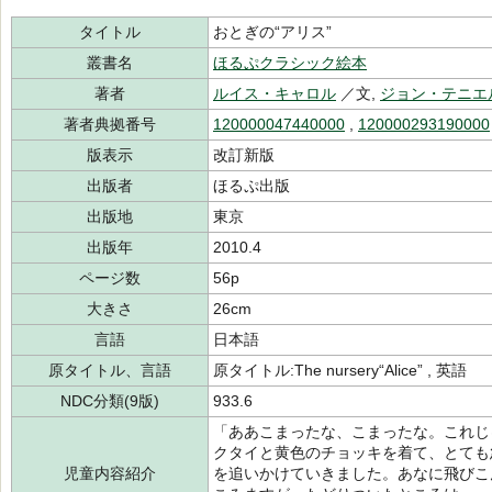
タイトル
おとぎの“アリス”
叢書名
ほるぷクラシック絵本
著者
ルイス・キャロル
／文,
ジョン・テニエ
著者典拠番号
120000047440000
,
120000293190000
版表示
改訂新版
出版者
ほるぷ出版
出版地
東京
出版年
2010.4
ページ数
56p
大きさ
26cm
言語
日本語
原タイトル、言語
原タイトル:The nursery“Alice” , 英語
NDC分類(9版)
933.6
「ああこまったな、こまったな。これじ
クタイと黄色のチョッキを着て、とても
児童内容紹介
を追いかけていきました。あなに飛びこ