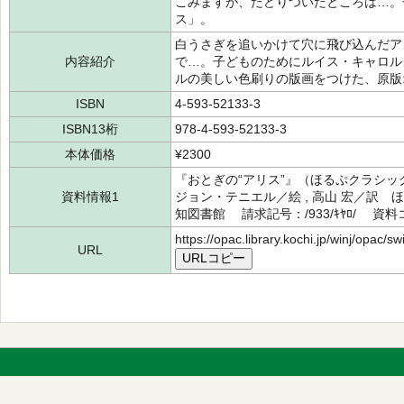
こみますが、たどりついたところは…。
ス」。
白うさぎを追いかけて穴に飛び込んだア
内容紹介
で…。子どものためにルイス・キャロル
ルの美しい色刷りの版画をつけた、原版
ISBN
4-593-52133-3
ISBN13桁
978-4-593-52133-3
本体価格
¥2300
『おとぎの“アリス”』（ほるぷクラシッ
資料情報1
ジョン・テニエル／絵 , 高山 宏／訳 
知図書館 請求記号：/933/ｷﾔﾛ/ 資料コ
https://opac.library.kochi.jp/winj/opac/
URL
URLコピー