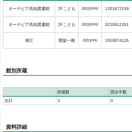
オーテピア高知図書館
2Fこども
/933/ｷﾔﾛ/
1201672159
オーテピア高知図書館
2Fこども
/933/ｷﾔﾛ/
0210512261
潮江
開架一般
/933/ｷﾔ/
1910074125
館別所蔵
所蔵数
貸出中数
合計
3
0
資料詳細