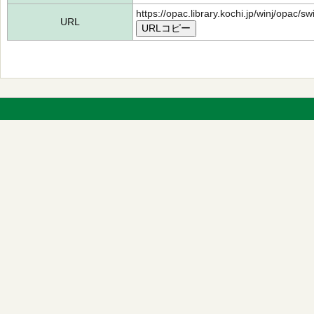
https://opac.library.kochi.jp/winj/opac/
URL
URLコピー