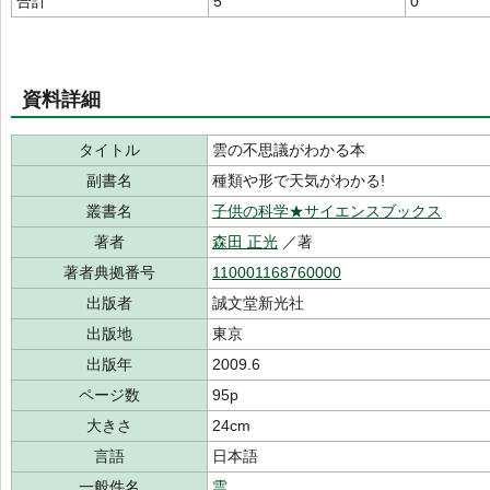
合計
5
0
資料詳細
タイトル
雲の不思議がわかる本
副書名
種類や形で天気がわかる!
叢書名
子供の科学★サイエンスブックス
著者
森田 正光
／著
著者典拠番号
110001168760000
出版者
誠文堂新光社
出版地
東京
出版年
2009.6
ページ数
95p
大きさ
24cm
言語
日本語
一般件名
雲