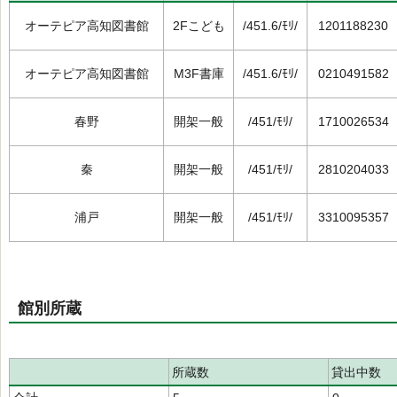
オーテピア高知図書館
2Fこども
/451.6/ﾓﾘ/
1201188230
オーテピア高知図書館
M3F書庫
/451.6/ﾓﾘ/
0210491582
春野
開架一般
/451/ﾓﾘ/
1710026534
秦
開架一般
/451/ﾓﾘ/
2810204033
浦戸
開架一般
/451/ﾓﾘ/
3310095357
館別所蔵
所蔵数
貸出中数