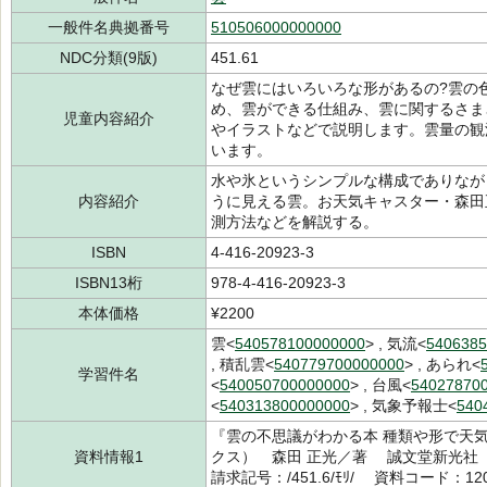
一般件名典拠番号
510506000000000
NDC分類(9版)
451.61
なぜ雲にはいろいろな形があるの?雲の
め、雲ができる仕組み、雲に関するさま
児童内容紹介
やイラストなどで説明します。雲量の観
います。
水や氷というシンプルな構成でありなが
内容紹介
うに見える雲。お天気キャスター・森田
測方法などを解説する。
ISBN
4-416-20923-3
ISBN13桁
978-4-416-20923-3
本体価格
¥2200
雲<
540578100000000
> , 気流<
5406385
, 積乱雲<
540779700000000
> , あられ<
学習件名
<
540050700000000
> , 台風<
54027870
<
540313800000000
> , 気象予報士<
540
『雲の不思議がわかる本 種類や形で天
資料情報1
クス） 森田 正光／著 誠文堂新光社 
請求記号：/451.6/ﾓﾘ/ 資料コード：120