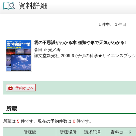
資料詳細
1 件中、 1 件目
雲の不思議がわかる本 種類や形で天気がわかる!
森田 正光／著
誠文堂新光社 2009.6 (子供の科学★サイエンスブック
予約かごへ
所蔵
所蔵は
5
件です。現在の予約件数は
0
件です。
所蔵館
所蔵場所
請求記号
資料コード