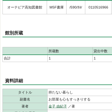
オーテピア高知図書館
M5F書庫
/590/ｶﾈ/
0110516966
館別所蔵
所蔵数
貸出中数
合計
1
1
資料詳細
タイトル
持たない暮らし
副書名
お部屋も心もすっきりする
著者
金子 由紀子
／著