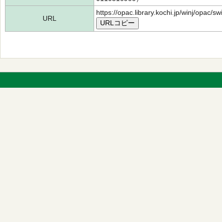
https://opac.library.kochi.jp/winj/opac/
URL
URLコピー