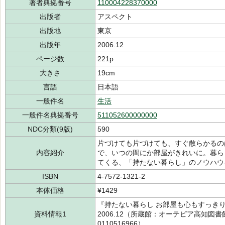
著者典拠番号
110004228370000
出版者
アスペクト
出版地
東京
出版年
2006.12
ページ数
221p
大きさ
19cm
言語
日本語
一般件名
生活
一般件名典拠番号
511052600000000
NDC分類(9版)
590
片づけても片づけても、すぐ散らかるの
内容紹介
で、いつの間にか部屋がきれいに。暮ら
てくる、「持たない暮らし」のノウハウ
ISBN
4-7572-1321-2
本体価格
¥1429
『持たない暮らし お部屋も心もすっき
資料情報1
2006.12（所蔵館：オーテピア高知図書
0110516966）