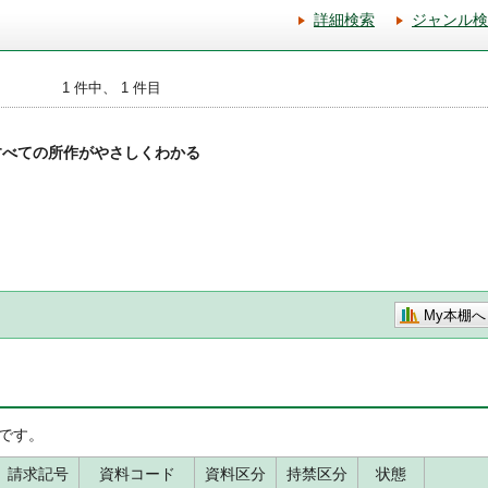
詳細検索
ジャンル検
1 件中、 1 件目
すべての所作がやさしくわかる
My本棚へ
です。
請求記号
資料コード
資料区分
持禁区分
状態