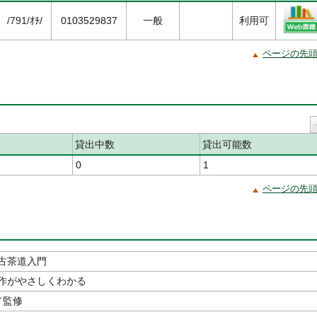
/791/ｵﾁ/
0103529837
一般
利用可
ページの先
貸出中数
貸出可能数
0
1
ページの先
古茶道入門
作がやさしくわかる
／監修