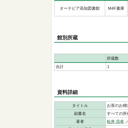
オーテピア高知図書館
M4F書庫
館別所蔵
所蔵数
合計
1
資料詳細
タイトル
お茶のお稽
副書名
すべての所
著者
松井 宗幸