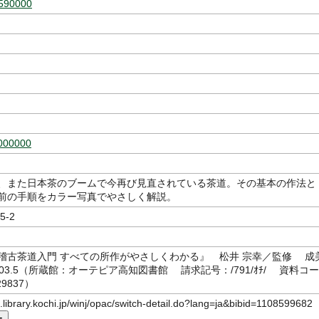
590000
000000
、また日本茶のブームで今再び見直されている茶道。その基本の作法と
前の手順をカラー写真でやさしく解説。
5-2
稽古茶道入門 すべての所作がやさしくわかる』 松井 宗幸／監修 成
03.5（所蔵館：オーテピア高知図書館 請求記号：/791/ｵﾁ/ 資料コー
29837）
c.library.kochi.jp/winj/opac/switch-detail.do?lang=ja&bibid=1108599682
ー