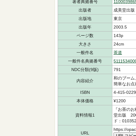
著者典拠番号
110003986
出版者
成美堂出版
出版地
東京
出版年
2003.5
ページ数
143p
大きさ
24cm
一般件名
茶道
一般件名典拠番号
511153400
NDC分類(9版)
791
和のブーム
内容紹介
簡単なお点
ISBN
4-415-0229
本体価格
¥1200
『お茶のお
資料情報1
堂出版 20
ド：01035
https://opa
URL
URLコピ