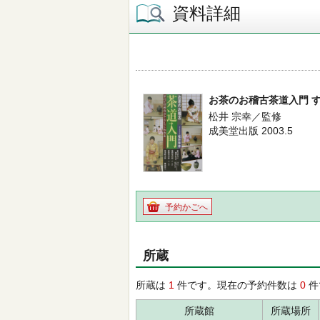
資料詳細
お茶のお稽古茶道入門 
松井 宗幸／監修
成美堂出版 2003.5
予約かごへ
所蔵
所蔵は
1
件です。現在の予約件数は
0
件
所蔵館
所蔵場所