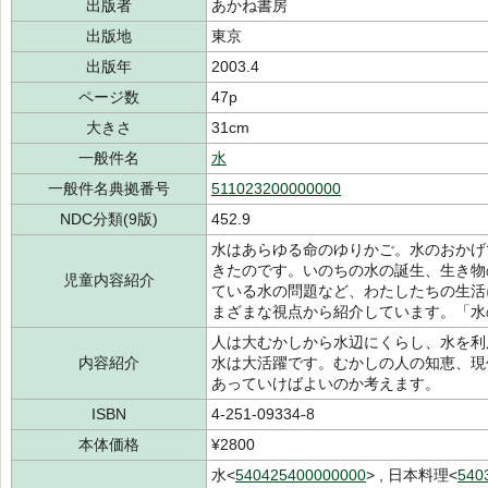
出版者
あかね書房
出版地
東京
出版年
2003.4
ページ数
47p
大きさ
31cm
一般件名
水
一般件名典拠番号
511023200000000
NDC分類(9版)
452.9
水はあらゆる命のゆりかご。水のおかげ
きたのです。いのちの水の誕生、生き物
児童内容紹介
ている水の問題など、わたしたちの生活
まざまな視点から紹介しています。「水
人は大むかしから水辺にくらし、水を利
内容紹介
水は大活躍です。むかしの人の知恵、現
あっていけばよいのか考えます。
ISBN
4-251-09334-8
本体価格
¥2800
水<
540425400000000
> , 日本料理<
540