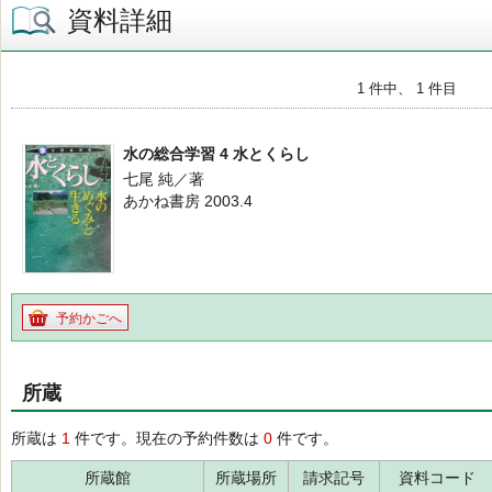
資料詳細
1 件中、 1 件目
水の総合学習 4 水とくらし
七尾 純／著
あかね書房 2003.4
予約かごへ
所蔵
所蔵は
1
件です。現在の予約件数は
0
件です。
所蔵館
所蔵場所
請求記号
資料コード