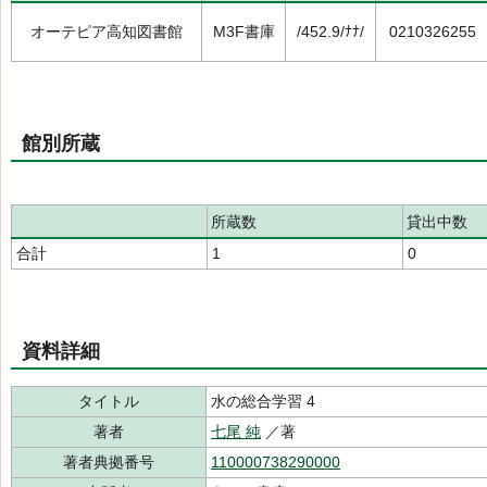
オーテピア高知図書館
M3F書庫
/452.9/ﾅﾅ/
0210326255
館別所蔵
所蔵数
貸出中数
合計
1
0
資料詳細
タイトル
水の総合学習 4
著者
七尾 純
／著
著者典拠番号
110000738290000