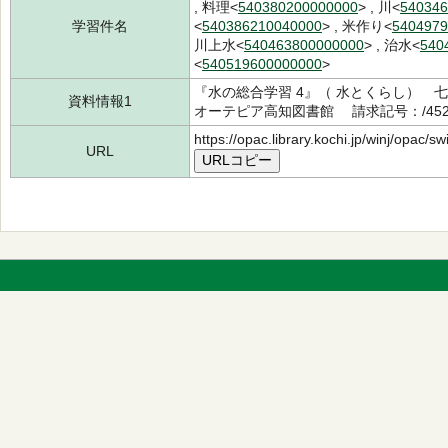
, 料理<
540380200000000
> , 川<
540346
学習件名
<
540386210040000
> , 米作り<
5404979
川上水<
540463800000000
> , 治水<
540
<
540519600000000
>
『水の総合学習 4』（ 水とくらし） 七
資料情報1
オーテピア高知図書館 請求記号：/452.9
https://opac.library.kochi.jp/winj/opac/
URL
URLコピー