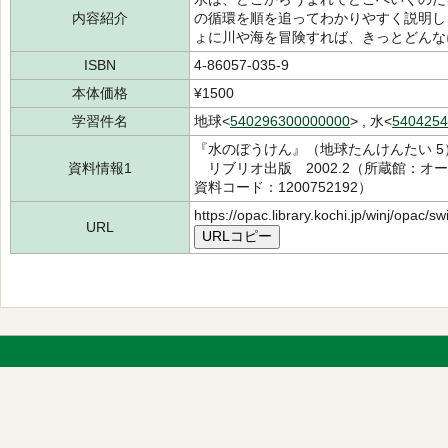
内容紹介
の循環を順を追ってわかりやすく説明し
ょに川や海を冒険すれば、きっとどんな
ISBN
4-86057-035-9
本体価格
¥1500
学習件名
地球<
540296300000000
> , 水<
5404254
『水のぼうけん』（地球たんけんたい 5
資料情報1
リブリオ出版 2002.2（所蔵館：オーテ
資料コード：1200752192）
https://opac.library.kochi.jp/winj/opac/
URL
URLコピー