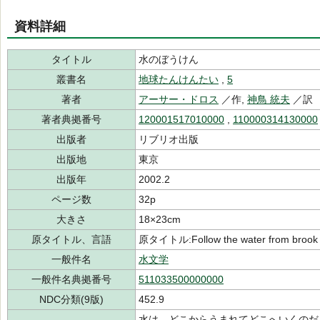
資料詳細
タイトル
水のぼうけん
叢書名
地球たんけんたい
,
5
著者
アーサー・ドロス
／作,
神鳥 統夫
／訳
著者典拠番号
120001517010000
,
110000314130000
出版者
リブリオ出版
出版地
東京
出版年
2002.2
ページ数
32p
大きさ
18×23cm
原タイトル、言語
原タイトル:Follow the water from brook 
一般件名
水文学
一般件名典拠番号
511033500000000
NDC分類(9版)
452.9
水は、どこからうまれてどこへいくのだ