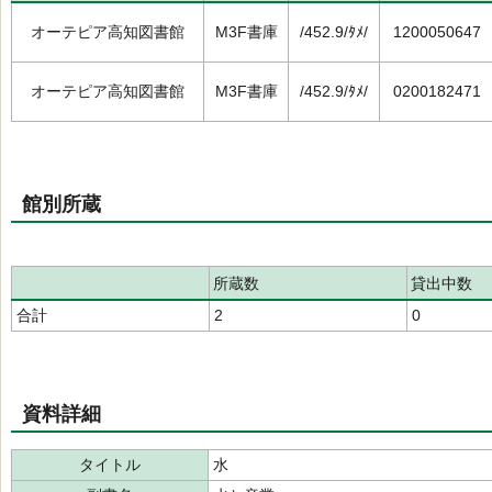
オーテピア高知図書館
M3F書庫
/452.9/ﾀﾒ/
1200050647
オーテピア高知図書館
M3F書庫
/452.9/ﾀﾒ/
0200182471
館別所蔵
所蔵数
貸出中数
合計
2
0
資料詳細
タイトル
水