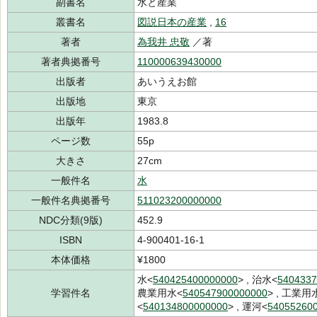
副書名
水と産業
叢書名
図説日本の産業
,
16
著者
為我井 忠敬
／著
著者典拠番号
110000639430000
出版者
あいうえお館
出版地
東京
出版年
1983.8
ページ数
55p
大きさ
27cm
一般件名
水
一般件名典拠番号
511023200000000
NDC分類(9版)
452.9
ISBN
4-900401-16-1
本体価格
¥1800
水<
540425400000000
> , 治水<
5404337
学習件名
農業用水<
540547900000000
> , 工業用
<
540134800000000
> , 運河<
54055260