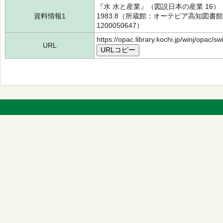
『水 水と産業』（図説日本の産業 16
資料情報1
1983.8（所蔵館：オーテピア高知図書館 
1200050647）
https://opac.library.kochi.jp/winj/opac/
URL
URLコピー