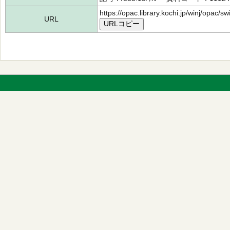
https://opac.library.kochi.jp/winj/opac/
URL
URLコピー