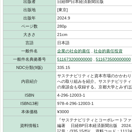
出版者
日経BP日本経済新聞出版
出版地
[東京]
出版年
2024.9
ページ数
280p
大きさ
21cm
言語
日本語
一般件名
企業の社会的責任
,
社会的責任投資
一般件名典拠番号
511673200000000
,
511673500000000
NDC分類(9版)
335.15
サステナビリティと資本市場のかかわり
内容紹介
への取り組みを紹介。サステナビリティ
の座談会も収録する。京都大学とみずほ
ISBN
4-296-12003-1
ISBN13桁
978-4-296-12003-1
本体価格
¥3000
『サステナビリティとコーポレートファイ
資料情報1
編著 日経BP日本経済新聞出版 202
記号：/335.15/ｻｽ/ 資料コード：11124