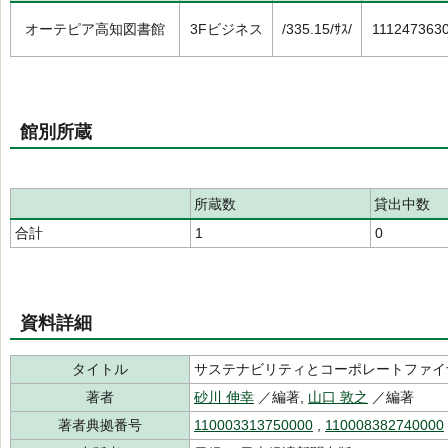
オーテピア高知図書館
3Fビジネス
/335.15/ｻｽ/
111247363
館別所蔵
所蔵数
貸出中数
合計
1
0
資料詳細
タイトル
サステナビリティとコーポレートファイ
著者
砂川 伸幸
／編著,
山口 敦之
／編著
著者典拠番号
110003313750000
,
110008382740000