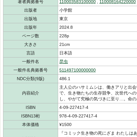
著者典拠番号
110003583100000
,
110008164220000
出版者
小学館
出版地
東京
出版年
2024.8
ページ数
228p
大きさ
21cm
言語
日本語
一般件名
昆虫
一般件名典拠番号
511497100000000
NDC分類(9版)
486.1
主人公のハサミムシは、働きアリと出会
内容紹介
で、生き物たちの生存競争、次世代への
し、やがて究極の気づきに至り…。命の
ISBN
4-09-227417-4
ISBN13桁
978-4-09-227417-4
本体価格
¥1500
『コミック生き物の死にざま わたしは