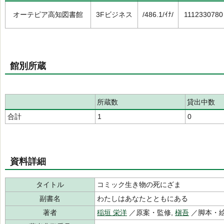
オーテピア高知図書館
3Fビジネス
/486.1/ｲﾅ/
1112330780
館別所蔵
所蔵数
貸出中数
合計
1
0
資料詳細
タイトル
コミック生き物の死にざま
副書名
わたしはあなたとともにある
著者
稲垣 栄洋
／原案・監修,
槇吾
／脚本・絵