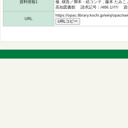
資料情報1
修, 槇吾／脚本・絵コンテ , 藤本 たみ
高知図書館 請求記号：/486.1/ｲﾅ/ 資
https://opac.library.kochi.jp/winj/opac/
URL
URLコピー