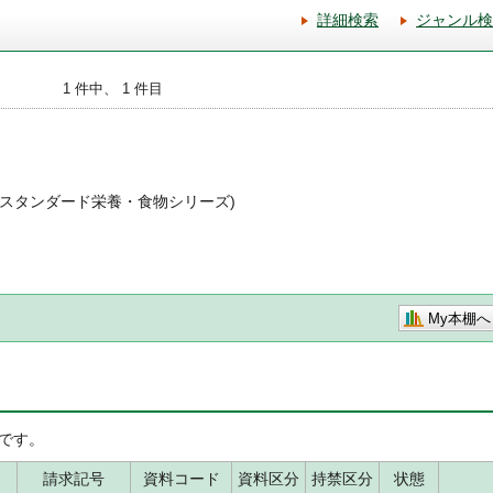
詳細検索
ジャンル検
1 件中、 1 件目
 (新スタンダード栄養・食物シリーズ)
My本棚へ
です。
請求記号
資料コード
資料区分
持禁区分
状態