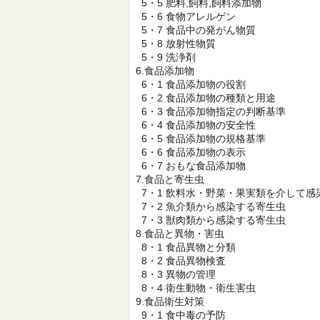
5・5 肥料,飼料,飼料添加物
5・6 食物アレルゲン
5・7 食品中の発がん物質
5・8 放射性物質
5・9 洗浄剤
6.食品添加物
6・1 食品添加物の役割
6・2 食品添加物の種類と用途
6・3 食品添加物指定の判断基準
6・4 食品添加物の安全性
6・5 食品添加物の規格基準
6・6 食品添加物の表示
6・7 おもな食品添加物
7.食品と寄生虫
7・1 飲料水・野菜・果実類を介して感
7・2 魚介類から感染する寄生虫
7・3 獣肉類から感染する寄生虫
8.食品と異物・害虫
8・1 食品異物と分類
8・2 食品異物検査
8・3 異物の管理
8・4 衛生動物・衛生害虫
9.食品衛生対策
9・1 食中毒の予防