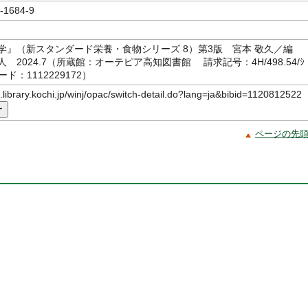
-1684-9
学』（新スタンダード栄養・食物シリーズ 8）第3版 宮本 敬久／編
 2024.7（所蔵館：オーテピア高知図書館 請求記号：4H/498.54/ｼ
ド：1112229172）
c.library.kochi.jp/winj/opac/switch-detail.do?lang=ja&bibid=1120812522
ー
ページの先