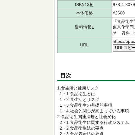
ISBN13桁
978-4-8079
本体価格
¥2600
『食品衛生
資料情報1
東京化学同人
ﾖ/ 資料コー
https://opa
URL
URLコピ
目次
1.食生活と健康リスク
1・1 食品衛生とは
1・2 食生活とリスク
1・3 食品衛生の基礎的事項
1・4 社会的関心が高まっている事項
2.食品衛生関連法規と社会変化
2・1 食品衛生に関する行政システム
2・2 食品衛生法の要点
2・3 食品表示法の要点