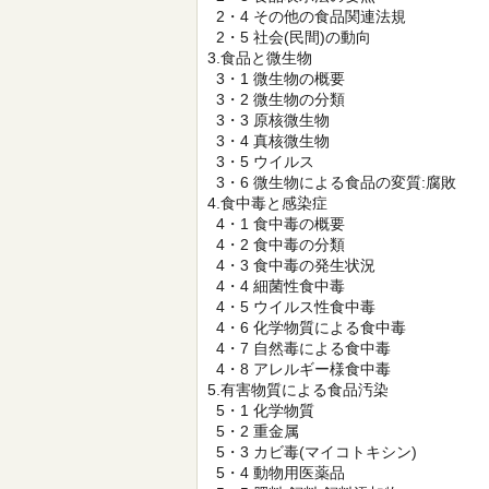
2・4 その他の食品関連法規
2・5 社会(民間)の動向
3.食品と微生物
3・1 微生物の概要
3・2 微生物の分類
3・3 原核微生物
3・4 真核微生物
3・5 ウイルス
3・6 微生物による食品の変質:腐敗
4.食中毒と感染症
4・1 食中毒の概要
4・2 食中毒の分類
4・3 食中毒の発生状況
4・4 細菌性食中毒
4・5 ウイルス性食中毒
4・6 化学物質による食中毒
4・7 自然毒による食中毒
4・8 アレルギー様食中毒
5.有害物質による食品汚染
5・1 化学物質
5・2 重金属
5・3 カビ毒(マイコトキシン)
5・4 動物用医薬品