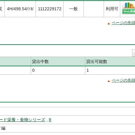
災
4H/498.54/ｼﾖ/
1112229172
一般
利用可
ページの先
貸出中数
貸出可能数
0
1
ページの先
ード栄養・食物シリーズ
,
8
／編