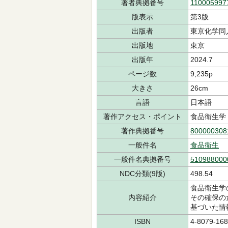
著者典拠番号
110005997
版表示
第3版
出版者
東京化学同
出版地
東京
出版年
2024.7
ページ数
9,235p
大きさ
26cm
言語
日本語
著作アクセス・ポイント
食品衛生学
著作典拠番号
800000308
一般件名
食品衛生
一般件名典拠番号
510988000
NDC分類(9版)
498.54
食品衛生学
内容紹介
その確保の
基づいた情
ISBN
4-8079-168