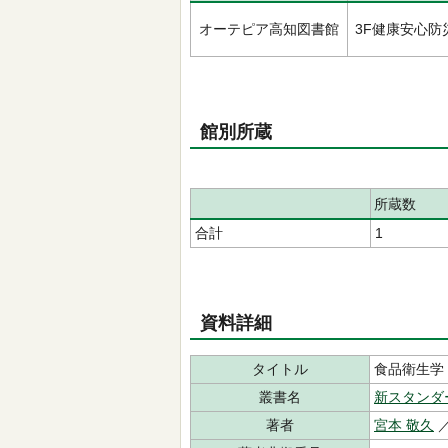
オーテピア高知図書館
3F健康安心防
館別所蔵
所蔵数
合計
1
資料詳細
タイトル
食品衛生学
叢書名
新スタンダ
著者
宮本 敬久