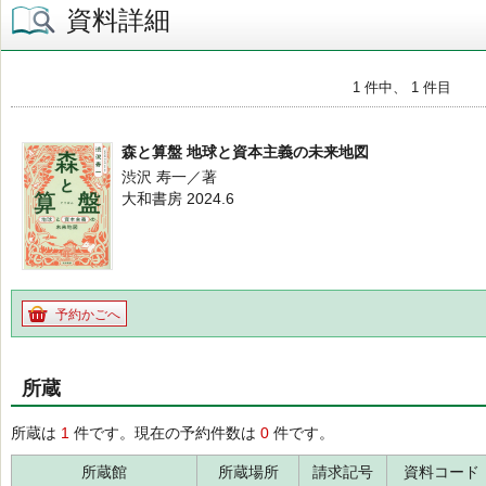
資料詳細
1 件中、 1 件目
森と算盤 地球と資本主義の未来地図
渋沢 寿一／著
大和書房 2024.6
予約かごへ
所蔵
所蔵は
1
件です。現在の予約件数は
0
件です。
所蔵館
所蔵場所
請求記号
資料コード