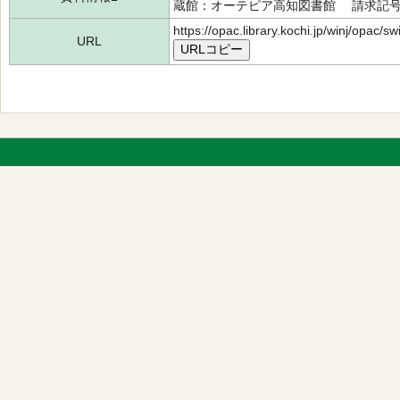
蔵館：オーテピア高知図書館 請求記号：/61
https://opac.library.kochi.jp/winj/opac/
URL
URLコピー