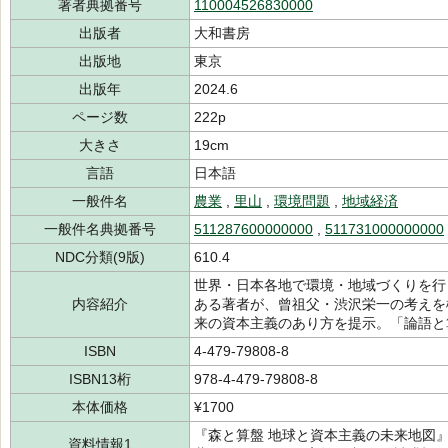
著者典拠番号
110004526830000
出版者
大和書房
出版地
東京
出版年
2024.6
ページ数
222p
大きさ
19cm
言語
日本語
一般件名
農業
,
里山
,
環境問題
,
地域経済
一般件名典拠番号
511287600000000
,
511731000000000
NDC分類(9版)
610.4
世界・日本各地で環境・地域づくりを行
内容紹介
ある著者が、曾祖父・渋沢栄一の考えを
来の資本主義のあり方を提示。「論語と
ISBN
4-479-79808-8
ISBN13桁
978-4-479-79808-8
本体価格
¥1700
『森と算盤 地球と資本主義の未来地図』 
資料情報1