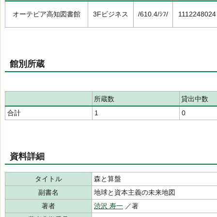
オーテピア高知図書館
3Fビジネス
/610.4/ｼﾌ/
1112248024
館別所蔵
所蔵数
貸出中数
合計
1
0
資料詳細
タイトル
森と算盤
副書名
地球と資本主義の未来地図
著者
渋沢 寿一
／著