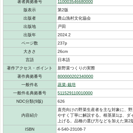
著者典拠番号
110003546680000
版表示
第2版
出版者
農山漁村文化協会
出版地
戸田
出版年
2024.2
ページ数
237p
大きさ
26cm
言語
日本語
著作アクセス・ポイント
新野菜つくりの実際
著作典拠番号
800000202340000
一般件名
蔬菜-栽培
一般件名典拠番号
511529110010000
NDC分類(9版)
626
直売向けの野菜生産者を主な対象に、野
内容紹介
やすく丁寧に解説する。根茎菜1は、ダイ
上げる。品種の選び方などを加えた第2
ISBN
4-540-23108-7