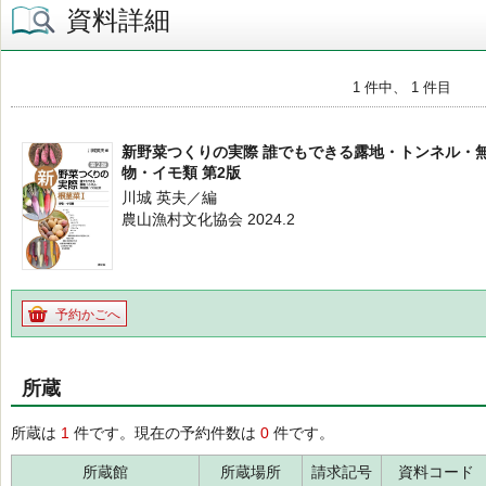
資料詳細
1 件中、 1 件目
新野菜つくりの実際 誰でもできる露地・トンネル・無
物・イモ類 第2版
川城 英夫／編
農山漁村文化協会 2024.2
予約かごへ
所蔵
所蔵は
1
件です。現在の予約件数は
0
件です。
所蔵館
所蔵場所
請求記号
資料コード