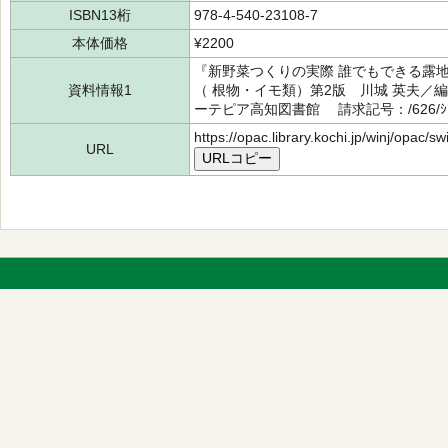
ISBN13桁
978-4-540-23108-7
本体価格
¥2200
『新野菜つくりの実際 誰でもできる露地
資料情報1
（ 根物・イモ類）第2版 川城 英夫／編
ーテピア高知図書館 請求記号：/626/ｼﾝ
https://opac.library.kochi.jp/winj/opac/
URL
URLコピー