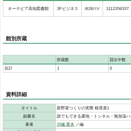
オーテピア高知図書館
3Fビジネス
/626/ｼﾝ/
1112206337
館別所蔵
所蔵数
貸出中数
合計
1
0
資料詳細
タイトル
新野菜つくりの実際 根茎菜1
副書名
誰でもできる露地・トンネル・無加温ハ
著者
川城 英夫
／編