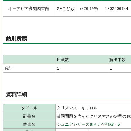
オーテピア高知図書館
2Fこども
/726.1/ｸﾘ/
1202406144
館別所蔵
所蔵数
貸出中数
合計
1
1
資料詳細
タイトル
クリスマス・キャロル
副書名
貧困問題を含んだクリスマスの定番のお
叢書名
ジュニアシリーズまんがで読破
,
6