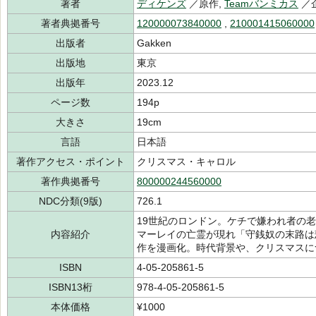
著者
ディケンズ
／原作,
Teamバンミカス
／
著者典拠番号
120000073840000
,
210001415060000
出版者
Gakken
出版地
東京
出版年
2023.12
ページ数
194p
大きさ
19cm
言語
日本語
著作アクセス・ポイント
クリスマス・キャロル
著作典拠番号
800000244560000
NDC分類(9版)
726.1
19世紀のロンドン。ケチで嫌われ者の
内容紹介
マーレイの亡霊が現れ「守銭奴の末路は
作を漫画化。時代背景や、クリスマスに
ISBN
4-05-205861-5
ISBN13桁
978-4-05-205861-5
本体価格
¥1000