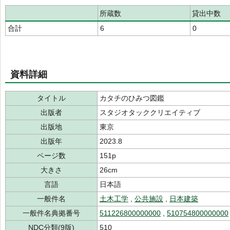
所蔵数
貸出中数
合計
6
0
資料詳細
タイトル
カタチのひみつ図鑑
出版者
スタジオタッククリエイティブ
出版地
東京
出版年
2023.8
ページ数
151p
大きさ
26cm
言語
日本語
一般件名
土木工学
,
公共施設
,
日本建築
一般件名典拠番号
511226800000000
,
510754800000000
NDC分類(9版)
510