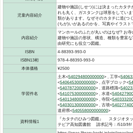
建物や施設(しせつ)には決まったカタ
れも丸く、ガスタンクは球形をしていま
児童内容紹介
類があります。なぜそのカタチに造(つ
(ちが)いがあるのかを、写真やイラスト
マンホールのふたが丸いのはなぜ? お寺
内容紹介
建物や施設の形状、構造、種類を豊富な
由研究にも役立つ図鑑。
ISBN
4-88393-993-0
ISBN13桁
978-4-88393-993-0
本体価格
¥2500
土木<
540294800000000
> , 工学<
54063
<
540645300000000
> , 点字ブロック<
5
<
540787200000000
> , 道路標識<
54023
学習件名
<
541075300000000
> , 水道<
54042790
<
540134800000000
> , 寺院<
54033320
<
540301300000000
> , 古墳<
54027740
道府県<
540558000000000
>
『カタチのひみつ図鑑』 スタジオタック
資料情報1
テピア高知図書館 請求記号：/510/ｶﾀ/
https://opac.library.kochi.jp/winj/opac/