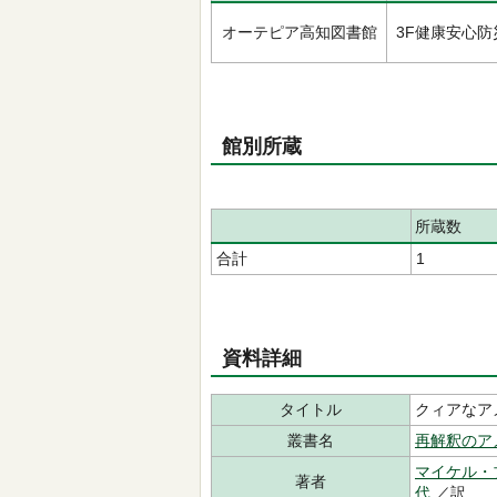
オーテピア高知図書館
3F健康安心防
館別所蔵
所蔵数
合計
1
資料詳細
タイトル
クィアなア
叢書名
再解釈のア
マイケル・
著者
代
／訳