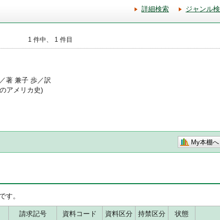
詳細検索
ジャンル検
1 件中、 1 件目
著 兼子 歩／訳
解釈のアメリカ史)
My本棚へ
です。
請求記号
資料コード
資料区分
持禁区分
状態