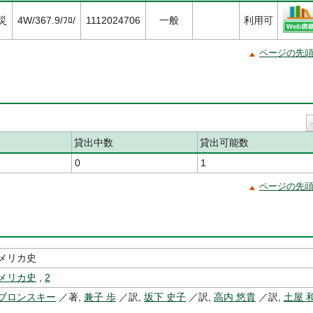
災
4W/367.9/ﾌﾛ/
1112024706
一般
利用可
ページの先
貸出中数
貸出可能数
0
1
ページの先
メリカ史
メリカ史
,
2
ブロンスキー
／著,
兼子 歩
／訳,
坂下 史子
／訳,
高内 悠貴
／訳,
土屋 