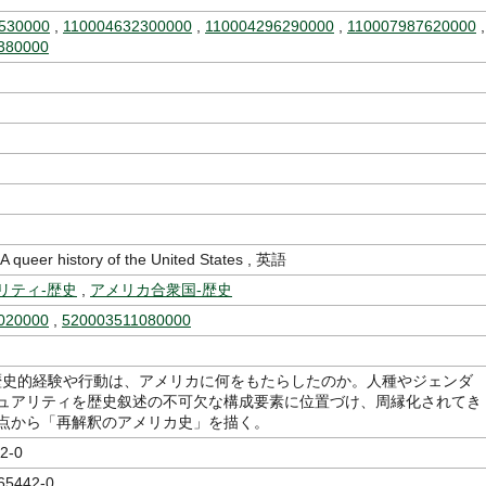
530000
,
110004632300000
,
110004296290000
,
110007987620000
,
380000
eer history of the United States , 英語
リティ-歴史
,
アメリカ合衆国-歴史
020000
,
520003511080000
の歴史的経験や行動は、アメリカに何をもたらしたのか。人種やジェンダ
ュアリティを歴史叙述の不可欠な構成要素に位置づけ、周縁化されてき
点から「再解釈のアメリカ史」を描く。
2-0
65442-0