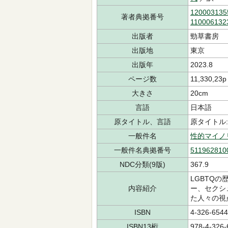
120003135
著者典拠番号
110006132
出版者
勁草書房
出版地
東京
出版年
2023.8
ページ数
11,330,23p
大きさ
20cm
言語
日本語
原タイトル、言語
原タイトル:A qu
一般件名
性的マイノ
一般件名典拠番号
511962810
NDC分類(9版)
367.9
LGBTQ
内容紹介
ー、セクシ
た人々の視
ISBN
4-326-6544
ISBN13桁
978-4-326-