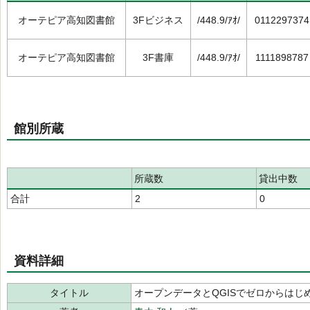
オーテピア高知図書館
3Fビジネス
/448.9/ｱｵ/
0112297374
オーテピア高知図書館
3F書庫
/448.9/ｱｵ/
1111898787
館別所蔵
所蔵数
貸出中数
合計
2
0
資料詳細
タイトル
オープンデータとQGISでゼロからはじ