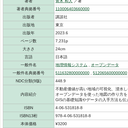
著者
青木 和人
／著
著者典拠番号
110006403660000
出版者
講談社
出版地
東京
出版年
2023.6
ページ数
7,231p
大きさ
24cm
言語
日本語
一般件名
地理情報システム
,
オープンデータ
一般件名典拠番号
511632800000000
,
512065600000000
NDC分類(9版)
448.9
不動産価値が高い地域の可視化、浸水し
内容紹介
オープンデータを使った地図の作り方を
GISの基礎知識やデータの入手方法も伝
ISBN
4-06-531818-8
ISBN13桁
978-4-06-531818-8
本体価格
¥3200