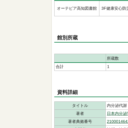
オーテピア高知図書館
3F健康安心防
館別所蔵
所蔵数
合計
1
資料詳細
タイトル
内分泌代謝
著者
日本内分泌
著者典拠番号
210001464