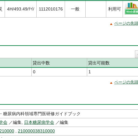
災
4H/493.49/ﾅｲ/
1112010176
一般
利用可
ページの先
貸出中数
貸出可能数
0
1
ページの先
・糖尿病内科領域専門医研修ガイドブック
学会
／編集,
日本糖尿病学会
／編集
210000
,
210000038310000