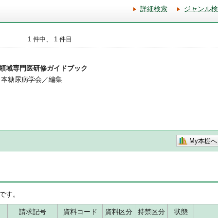
詳細検索
ジャンル検
1 件中、 1 件目
領域専門医研修ガイドブック
日本糖尿病学会／編集
My本棚へ
です。
請求記号
資料コード
資料区分
持禁区分
状態