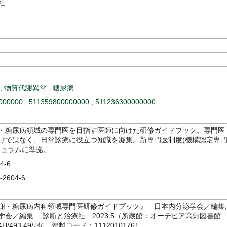
社
,
物質代謝異常
,
糖尿病
000000
,
511359800000000
,
511236300000000
・糖尿病領域の専門医を目指す医師に向けた研修ガイドブック。専門医
けではなく、日常診療に役立つ知識を凝集。新専門医制度(機構認定専
キュラムに準拠。
4-6
-2604-6
謝・糖尿病内科領域専門医研修ガイドブック』 日本内分泌学会／編集,
学会／編集 診断と治療社 2023.5（所蔵館：オーテピア高知図書
/493.49/ﾅｲ/ 資料コード：1112010176）