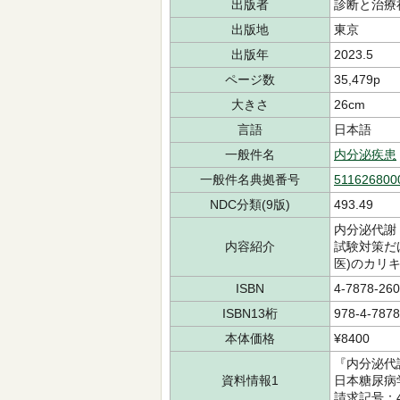
出版者
診断と治療
出版地
東京
出版年
2023.5
ページ数
35,479p
大きさ
26cm
言語
日本語
一般件名
内分泌疾患
一般件名典拠番号
511626800
NDC分類(9版)
493.49
内分泌代謝
内容紹介
試験対策だ
医)のカリ
ISBN
4-7878-260
ISBN13桁
978-4-7878
本体価格
¥8400
『内分泌代
資料情報1
日本糖尿病
請求記号：4H