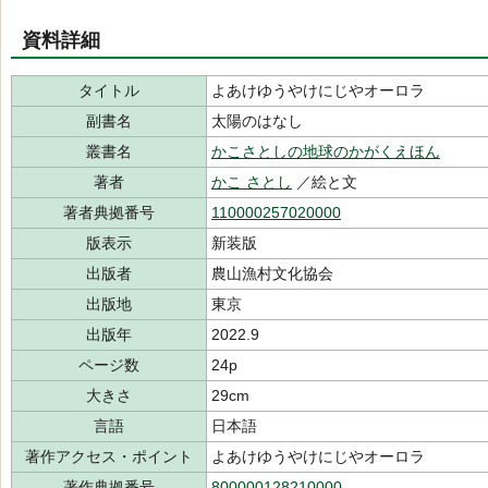
資料詳細
タイトル
よあけゆうやけにじやオーロラ
副書名
太陽のはなし
叢書名
かこさとしの地球のかがくえほん
著者
かこ さとし
／絵と文
著者典拠番号
110000257020000
版表示
新装版
出版者
農山漁村文化協会
出版地
東京
出版年
2022.9
ページ数
24p
大きさ
29cm
言語
日本語
著作アクセス・ポイント
よあけゆうやけにじやオーロラ
著作典拠番号
800000128210000