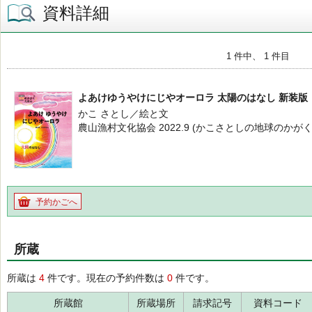
資料詳細
1 件中、 1 件目
よあけゆうやけにじやオーロラ 太陽のはなし 新装版
かこ さとし／絵と文
農山漁村文化協会 2022.9 (かこさとしの地球のかが
予約かごへ
所蔵
所蔵は
4
件です。現在の予約件数は
0
件です。
所蔵館
所蔵場所
請求記号
資料コード