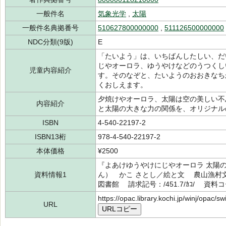
一般件名
気象光学
,
太陽
一般件名典拠番号
510627800000000
,
511126500000000
NDC分類(9版)
E
「たいよう」は、いちばんしたしい、だ
じやオーロラ、ゆうやけなどのうつくし
児童内容紹介
す。そのなぞと、たいようのおおきなち
くおしえます。
夕焼けやオーロラ、太陽は空の美しい不
内容紹介
と太陽の大きな力の関係を、オリジナル
ISBN
4-540-22197-2
ISBN13桁
978-4-540-22197-2
本体価格
¥2500
『よあけゆうやけにじやオーロラ 太陽
資料情報1
ん） かこ さとし／絵と文 農山漁村文
図書館 請求記号：/451.7/ｶｺ/ 資料コー
https://opac.library.kochi.jp/winj/opac/
URL
URLコピー